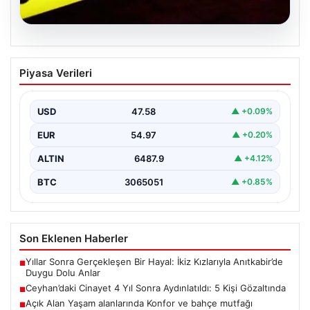
04.08.2026
Ceyhan’daki Cinayet 4 Yıl Sonra
Piyasa Verileri
Aydınlatıldı: 5 Kişi Gözaltında
Adana'nın Ceyhan ilçesinde 2022 yılında işlenen ve
uzun süredir çözülemeyen silahlı cinayet olayı,
USD
47.58
▲ +0.09%
kapsamlı…
EUR
54.97
▲ +0.20%
ALTIN
6487.9
▲ +4.12%
BTC
3065051
▲ +0.85%
Son Eklenen Haberler
Yıllar Sonra Gerçekleşen Bir Hayal: İkiz Kızlarıyla Anıtkabir’de
■
Duygu Dolu Anlar
Ceyhan’daki Cinayet 4 Yıl Sonra Aydınlatıldı: 5 Kişi Gözaltında
■
Açık Alan Yaşam alanlarında Konfor ve bahçe mutfağı
■