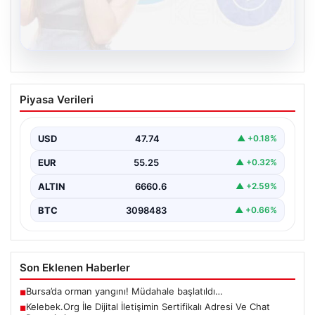
08.08.2026
Kelebek.Org İle Dijital İletişimin
Piyasa Verileri
Sertifikalı Adresi Ve Chat Deneyimi
İnternet dünyasında kullanıcıların güvenli bir şekilde
irtibat sağlaması ciddi bir hassasiyet barındırmaktadır.
USD
47.74
▲ +0.18%
Güncel olarak…
EUR
55.25
▲ +0.32%
ALTIN
6660.6
▲ +2.59%
BTC
3098483
▲ +0.66%
Son Eklenen Haberler
Bursa’da orman yangını! Müdahale başlatıldı…
■
Kelebek.Org İle Dijital İletişimin Sertifikalı Adresi Ve Chat
■