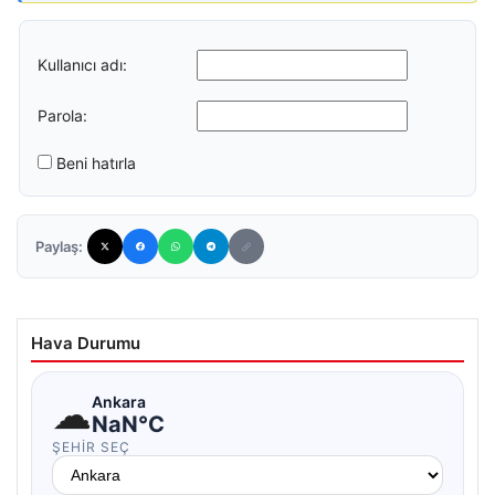
Kullanıcı adı:
Parola:
Beni hatırla
Paylaş:
Hava Durumu
☁
Ankara
NaN°C
ŞEHIR SEÇ