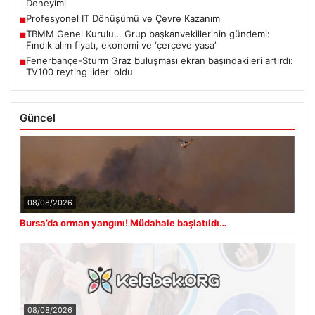
Deneyimi
Profesyonel IT Dönüşümü ve Çevre Kazanım
■
TBMM Genel Kurulu… Grup başkanvekillerinin gündemi:
■
Fındık alım fiyatı, ekonomi ve ‘çerçeve yasa’
Fenerbahçe-Sturm Graz buluşması ekran başındakileri artırdı:
■
TV100 reyting lideri oldu
Güncel
08/08/2026
Bursa’da orman yangını! Müdahale başlatıldı…
08/08/2026