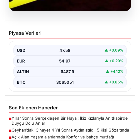
04.08.2026
Ceyhan’daki Cinayet 4 Yıl Sonra
Piyasa Verileri
Aydınlatıldı: 5 Kişi Gözaltında
Adana'nın Ceyhan ilçesinde 2022 yılında işlenen ve
uzun süredir çözülemeyen silahlı cinayet olayı,
USD
47.58
▲ +0.09%
kapsamlı…
EUR
54.97
▲ +0.20%
ALTIN
6487.9
▲ +4.12%
BTC
3065051
▲ +0.85%
Son Eklenen Haberler
Yıllar Sonra Gerçekleşen Bir Hayal: İkiz Kızlarıyla Anıtkabir’de
■
Duygu Dolu Anlar
Ceyhan’daki Cinayet 4 Yıl Sonra Aydınlatıldı: 5 Kişi Gözaltında
■
Açık Alan Yaşam alanlarında Konfor ve bahçe mutfağı
■