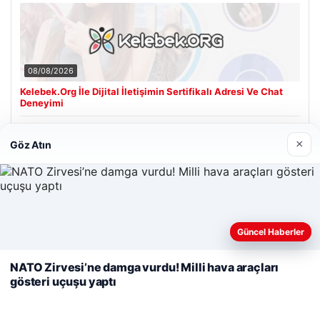
08/08/2026
Kelebek.Org İle Dijital İletişimin Sertifikalı Adresi Ve Chat
Deneyimi
×
Göz Atın
Son Eklenen Firmalar
Cengiz Sigorta
23/06/2026
Web sitemizi nasıl kullandığınızı daha iyi anlayabilmek,
Güncel Haberler
deneyiminizi kişiselleştirmek ve geliştirmek amacıyla çerezler
kullanıyoruz.
Çerez Politikamız
NATO Zirvesi’ne damga vurdu! Milli hava araçları
gösteri uçuşu yaptı
Reddet
Kabul Et