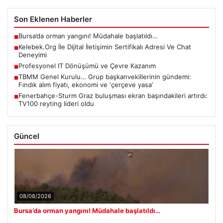
Son Eklenen Haberler
Bursa’da orman yangını! Müdahale başlatıldı…
■
Kelebek.Org İle Dijital İletişimin Sertifikalı Adresi Ve Chat
■
Deneyimi
Profesyonel IT Dönüşümü ve Çevre Kazanım
■
TBMM Genel Kurulu… Grup başkanvekillerinin gündemi:
■
Fındık alım fiyatı, ekonomi ve ‘çerçeve yasa’
Fenerbahçe-Sturm Graz buluşması ekran başındakileri artırdı:
■
TV100 reyting lideri oldu
Güncel
08/08/2026
Bursa’da orman yangını! Müdahale başlatıldı…