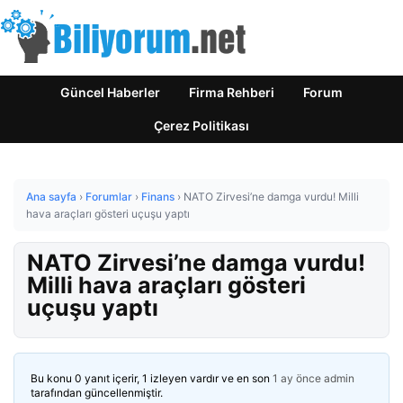
Güncel Haberler
Firma Rehberi
Forum
Çerez Politikası
Ana sayfa
›
Forumlar
›
Finans
›
NATO Zirvesi’ne damga vurdu! Milli
hava araçları gösteri uçuşu yaptı
NATO Zirvesi’ne damga vurdu!
Milli hava araçları gösteri
uçuşu yaptı
Bu konu 0 yanıt içerir, 1 izleyen vardır ve en son
1 ay önce
admin
tarafından güncellenmiştir.