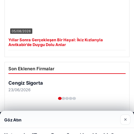
05/08/2026
Yıllar Sonra Gerçekleşen Bir Hayal: İkiz Kızlarıyla
Anıtkabir’de Duygu Dolu Anlar
Son Eklenen Firmalar
Cengiz Sigorta
23/06/2026
×
Göz Atın
Web sitemizi nasıl kullandığınızı daha iyi anlayabilmek,
deneyiminizi kişiselleştirmek ve geliştirmek amacıyla çerezler
kullanıyoruz.
Çerez Politikamız