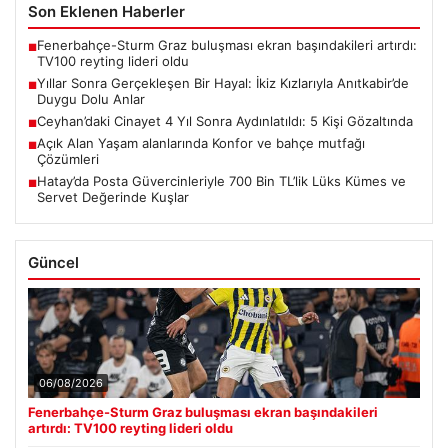
Son Eklenen Haberler
Fenerbahçe-Sturm Graz buluşması ekran başındakileri artırdı:
■
TV100 reyting lideri oldu
Yıllar Sonra Gerçekleşen Bir Hayal: İkiz Kızlarıyla Anıtkabir’de
■
Duygu Dolu Anlar
Ceyhan’daki Cinayet 4 Yıl Sonra Aydınlatıldı: 5 Kişi Gözaltında
■
Açık Alan Yaşam alanlarında Konfor ve bahçe mutfağı
■
Çözümleri
Hatay’da Posta Güvercinleriyle 700 Bin TL’lik Lüks Kümes ve
■
Servet Değerinde Kuşlar
Güncel
06/08/2026
Fenerbahçe-Sturm Graz buluşması ekran başındakileri
artırdı: TV100 reyting lideri oldu