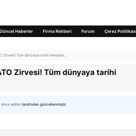
Güncel Haberler
Firma Rehberi
Forum
Çerez Politikas
Zirvesi! Tüm dünyaya tarihi mesajlar…
TO Zirvesi! Tüm dünyaya tarihi
n önce
admin
tarafından güncellenmiştir.