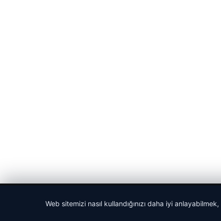
Web sitemizi nasıl kullandığınızı daha iyi anlayabilmek,
© 2026 Biliyorum – Güncel Haber ve Bilgi Portalı