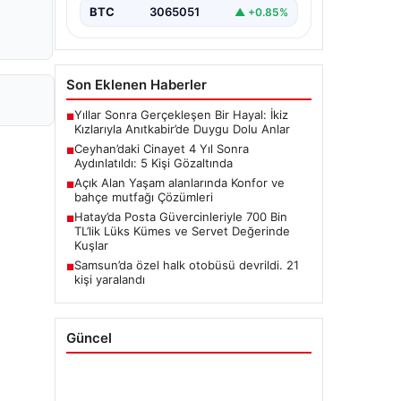
BTC
3065051
▲ +0.85%
Son Eklenen Haberler
Yıllar Sonra Gerçekleşen Bir Hayal: İkiz
■
Kızlarıyla Anıtkabir’de Duygu Dolu Anlar
Ceyhan’daki Cinayet 4 Yıl Sonra
■
Aydınlatıldı: 5 Kişi Gözaltında
Açık Alan Yaşam alanlarında Konfor ve
■
bahçe mutfağı Çözümleri
Hatay’da Posta Güvercinleriyle 700 Bin
■
TL’lik Lüks Kümes ve Servet Değerinde
Kuşlar
Samsun’da özel halk otobüsü devrildi. 21
■
kişi yaralandı
Güncel