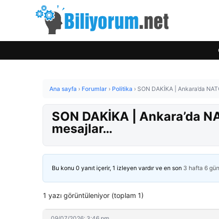
Ana sayfa
›
Forumlar
›
Politika
›
SON DAKİKA | Ankara’da NATO 
SON DAKİKA | Ankara’da NA
mesajlar…
Bu konu 0 yanıt içerir, 1 izleyen vardır ve en son
3 hafta 6 gü
1 yazı görüntüleniyor (toplam 1)
09/07/2026: 3:46 pm