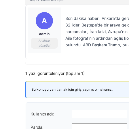
Son dakika haberi: Ankara’da gerç
A
32 lideri Beştepe’de bir araya ge
harcamaları, İran krizi, Avrupa’nın 
admin
Aile fotoğrafının ardından açılı
Anahtar
bulundu. ABD Başkanı Trump, bu a
yönetici
1 yazı görüntüleniyor (toplam 1)
Bu konuyu yanıtlamak için giriş yapmış olmalısınız.
Kullanıcı adı:
Parola: