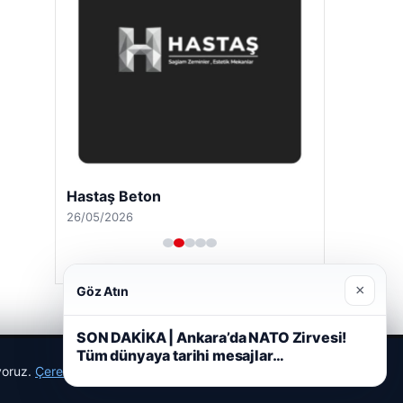
Hastaş Beton
26/05/2026
×
Göz Atın
SON DAKİKA | Ankara’da NATO Zirvesi!
Tüm dünyaya tarihi mesajlar…
ıyoruz.
Çerez Politikamız
Reddet
Kabul Et