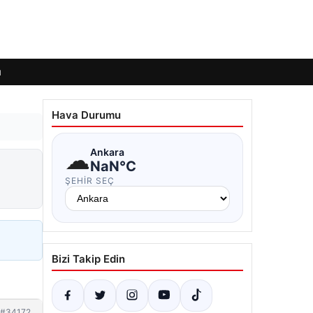
ı
Hava Durumu
☁
Ankara
NaN°C
ŞEHIR SEÇ
Bizi Takip Edin
#34172