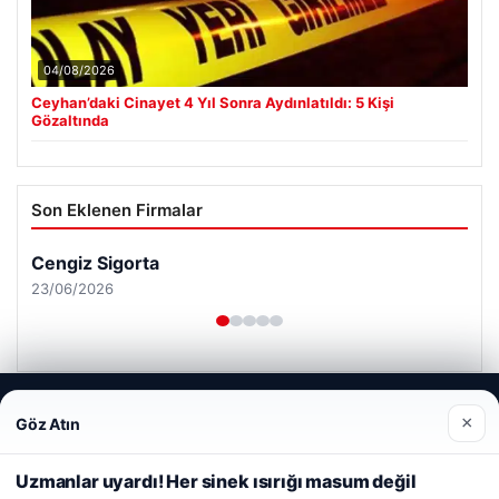
04/08/2026
Ceyhan’daki Cinayet 4 Yıl Sonra Aydınlatıldı: 5 Kişi
Gözaltında
Son Eklenen Firmalar
Cengiz Sigorta
23/06/2026
Web sitemizi nasıl kullandığınızı daha iyi anlayabilmek,
×
Göz Atın
deneyiminizi kişiselleştirmek ve geliştirmek amacıyla çerezler
kullanıyoruz.
Çerez Politikamız
© 2026 Biliyorum – Güncel Haber ve Bilgi Portalı
Uzmanlar uyardı! Her sinek ısırığı masum değil
Reddet
Kabul Et