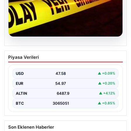
04.08.2026
Ceyhan’daki Cinayet 4 Yıl Sonra
Piyasa Verileri
Aydınlatıldı: 5 Kişi Gözaltında
Adana'nın Ceyhan ilçesinde 2022 yılında işlenen ve
uzun süredir çözülemeyen silahlı cinayet olayı,
USD
47.58
▲ +0.09%
kapsamlı…
EUR
54.97
▲ +0.20%
ALTIN
6487.9
▲ +4.12%
BTC
3065051
▲ +0.85%
Son Eklenen Haberler