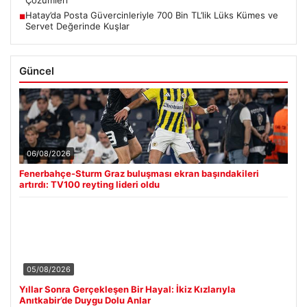
Hatay’da Posta Güvercinleriyle 700 Bin TL’lik Lüks Kümes ve
■
Servet Değerinde Kuşlar
Güncel
06/08/2026
Fenerbahçe-Sturm Graz buluşması ekran başındakileri
artırdı: TV100 reyting lideri oldu
05/08/2026
Yıllar Sonra Gerçekleşen Bir Hayal: İkiz Kızlarıyla
Anıtkabir’de Duygu Dolu Anlar