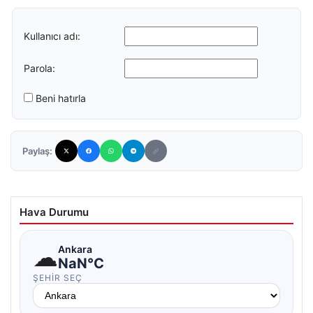
Kullanıcı adı:
Parola:
Beni hatırla
Paylaş:
Hava Durumu
☁
Ankara
NaN°C
ŞEHIR SEÇ