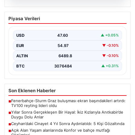
04.08.2026
Ceyhan’daki Cinayet 4 Yıl Sonra
Piyasa Verileri
Aydınlatıldı: 5 Kişi Gözaltında
Adana'nın Ceyhan ilçesinde 2022 yılında işlenen ve
uzun süredir çözülemeyen silahlı cinayet olayı,
USD
47.60
▲ +0.05%
kapsamlı…
EUR
54.97
▼ -0.10%
ALTIN
6489.8
▼ -0.10%
BTC
3076484
▲ +0.31%
Son Eklenen Haberler
Fenerbahçe-Sturm Graz buluşması ekran başındakileri artırdı:
■
TV100 reyting lideri oldu
Yıllar Sonra Gerçekleşen Bir Hayal: İkiz Kızlarıyla Anıtkabir’de
■
Duygu Dolu Anlar
Ceyhan’daki Cinayet 4 Yıl Sonra Aydınlatıldı: 5 Kişi Gözaltında
■
Açık Alan Yaşam alanlarında Konfor ve bahçe mutfağı
■
Çözümleri