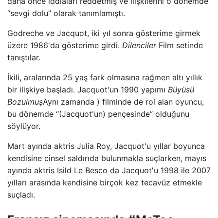
daha önce iddiaları reddetmiş ve ilişkilerini o dönemde
“sevgi dolu” olarak tanımlamıştı.
Godreche ve Jacquot, iki yıl sonra gösterime girmek
üzere 1986'da gösterime girdi.
Dilenciler
Film setinde
tanıştılar.
İkili, aralarında 25 yaş fark olmasına rağmen altı yıllık
bir ilişkiye başladı. Jacquot'un 1990 yapımı
Büyüsü
Bozulmuş
Aynı zamanda ) filminde de rol alan oyuncu,
bu dönemde “(Jacquot'un) pençesinde” olduğunu
söylüyor.
Mart ayında aktris Julia Roy, Jacquot'u yıllar boyunca
kendisine cinsel saldırıda bulunmakla suçlarken, mayıs
ayında aktris Isild Le Besco da Jacquot'u 1998 ile 2007
yılları arasında kendisine birçok kez tecavüz etmekle
suçladı.