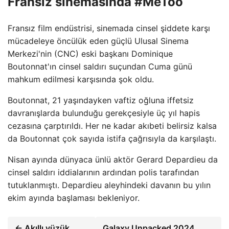
Fransız sinemasında #MeToo
Fransız film endüstrisi, sinemada cinsel şiddete karşı
mücadeleye öncülük eden güçlü Ulusal Sinema
Merkezi'nin (CNC) eski başkanı Dominique
Boutonnat'ın cinsel saldırı suçundan Cuma günü
mahkum edilmesi karşısında şok oldu.
Boutonnat, 21 yaşındayken vaftiz oğluna iffetsiz
davranışlarda bulunduğu gerekçesiyle üç yıl hapis
cezasına çarptırıldı. Her ne kadar akıbeti belirsiz kalsa
da Boutonnat çok sayıda istifa çağrısıyla da karşılaştı.
Nisan ayında dünyaca ünlü aktör Gerard Depardieu da
cinsel saldırı iddialarının ardından polis tarafından
tutuklanmıştı. Depardieu aleyhindeki davanın bu yılın
ekim ayında başlaması bekleniyor.
← Akıllı yüzük
Galaxy Unpacked 2024