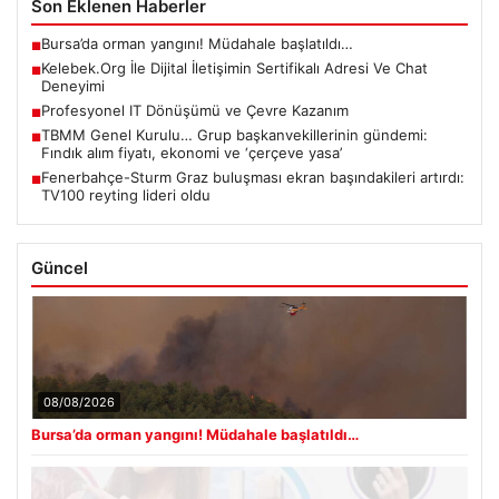
Son Eklenen Haberler
Bursa’da orman yangını! Müdahale başlatıldı…
■
Kelebek.Org İle Dijital İletişimin Sertifikalı Adresi Ve Chat
■
Deneyimi
Profesyonel IT Dönüşümü ve Çevre Kazanım
■
TBMM Genel Kurulu… Grup başkanvekillerinin gündemi:
■
Fındık alım fiyatı, ekonomi ve ‘çerçeve yasa’
Fenerbahçe-Sturm Graz buluşması ekran başındakileri artırdı:
■
TV100 reyting lideri oldu
Güncel
08/08/2026
Bursa’da orman yangını! Müdahale başlatıldı…