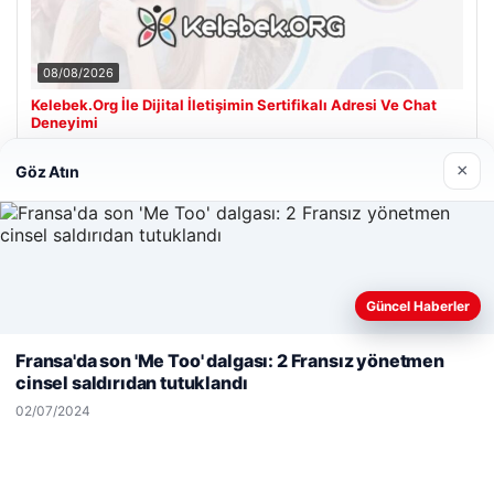
08/08/2026
Kelebek.Org İle Dijital İletişimin Sertifikalı Adresi Ve Chat
Deneyimi
×
Göz Atın
Son Eklenen Firmalar
Güncel Haberler
Web sitemizi nasıl kullandığınızı daha iyi anlayabilmek,
deneyiminizi kişiselleştirmek ve geliştirmek amacıyla çerezler
Fransa'da son 'Me Too' dalgası: 2 Fransız yönetmen
kullanıyoruz.
Çerez Politikamız
cinsel saldırıdan tutuklandı
Reddet
Kabul Et
02/07/2024