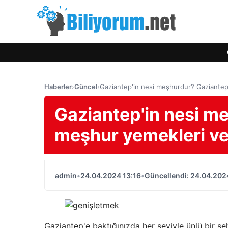
Haberler
›
Güncel
›
Gaziantep'in nesi meşhurdur? Gaziantep'
Gaziantep'in nesi m
meşhur yemekleri ve
admin
•
24.04.2024 13:16
•
Güncellendi: 24.04.202
Gaziantep'e baktığınızda her şeyiyle ünlü bir şeh