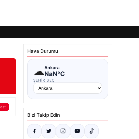
ı
Hava Durumu
☁
Ankara
NaN°C
ŞEHIR SEÇ
rest
Bizi Takip Edin