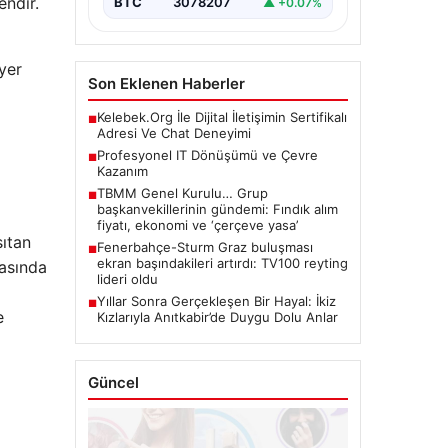
endir.
BTC
3078207
▲ +0.07%
yer
Son Eklenen Haberler
Kelebek.Org İle Dijital İletişimin Sertifikalı
■
Adresi Ve Chat Deneyimi
Profesyonel IT Dönüşümü ve Çevre
■
Kazanım
TBMM Genel Kurulu… Grup
■
başkanvekillerinin gündemi: Fındık alım
fiyatı, ekonomi ve ‘çerçeve yasa’
sıtan
Fenerbahçe-Sturm Graz buluşması
■
ekran başındakileri artırdı: TV100 reyting
rasında
lideri oldu
Yıllar Sonra Gerçekleşen Bir Hayal: İkiz
■
e
Kızlarıyla Anıtkabir’de Duygu Dolu Anlar
Güncel