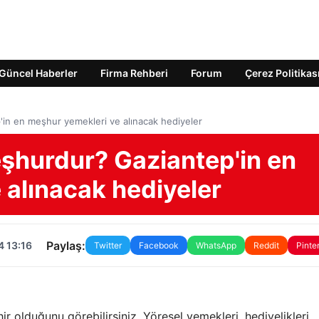
Güncel Haberler
Firma Rehberi
Forum
Çerez Politikas
in en meşhur yemekleri ve alınacak hediyeler
eşhurdur? Gaziantep'in en
 alınacak hediyeler
Paylaş:
4 13:16
Twitter
Facebook
WhatsApp
Reddit
Pinte
ir olduğunu görebilirsiniz. Yöresel yemekleri, hediyelikleri,