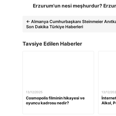
Erzurum'un nesi meşhurdur? Erzur
← Almanya Cumhurbaşkanı Steinmeier Anıtkabir
Son Dakika Türkiye Haberleri
Tavsiye Edilen Haberler
13/12/2025
13/12/20
Cosmopolis filminin hikayesi ve
İnterne
oyuncu kadrosu nedir?
Alkol, 