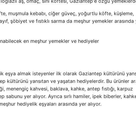
loğlazlı aş, omaç, sini köftesi, Gaziantep'e özgü yemeklerd
fte, muşmula kebabı, ciğer güveç, yoğurtlu köfte, küşleme,
ayıf, şöbiyet ve fıstıklı sarma da meşhur yemekler arasında 
ik eşya almak isteyenler ilk olarak Gaziantep kültürünü yan
tep kültürünü yansıtan ve yaşatan hediyelerdir. Bu ürünler a
liği, menengiç kahvesi, baklava, kahke, antep fıstığı, karpuz
p sabunu yer alıyor. Ayrıca sırlı hamiler, ipek biberler, kahk
eşhur hediyelik eşyaları arasında yer alıyor.