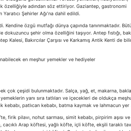
rçok özelliğiyle adından söz ettiriyor. Gaziantep, gastronomi
Yaratıcı Şehirler Ağı'na dahil edildi.
di. Kendine özgü mutfağı dünya çapında tanınmaktadır. Büt
e dokuzuncu şehir olma özelliğini taşıyor. Antep fıstığı, bak
p Kalesi, Bakırcılar Çarşısı ve Karkamış Antik Kenti de bil
pek çok çeşidi bulunmaktadır. Salça, yağ, et, makarna, bakla
e yemeklerin yanı sıra tatlıları ve içecekleri de oldukça meşh
ik kebabı, patlıcan kebabı, batma kaymak ve lahmacun yer a
 firik pilavı, nohut sarması, simit kebabı, pirpirim aşısı ve f
ıklı Arap köftesi, yağlı köfte, içli köfte, ekşili taraklı tav