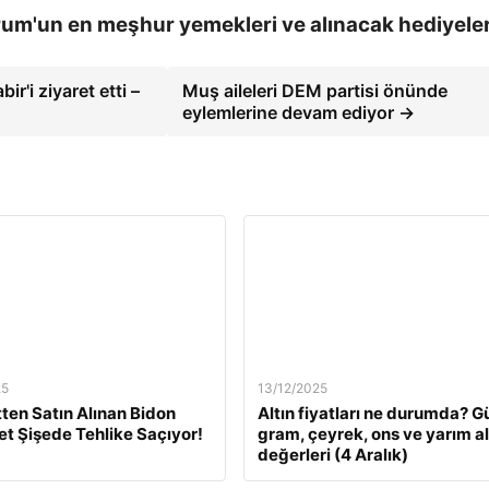
um'un en meşhur yemekleri ve alınacak hediyele
'i ziyaret etti –
Muş aileleri DEM partisi önünde
eylemlerine devam ediyor →
25
13/12/2025
tten Satın Alınan Bidon
Altın fiyatları ne durumda? G
Pet Şişede Tehlike Saçıyor!
gram, çeyrek, ons ve yarım al
değerleri (4 Aralık)