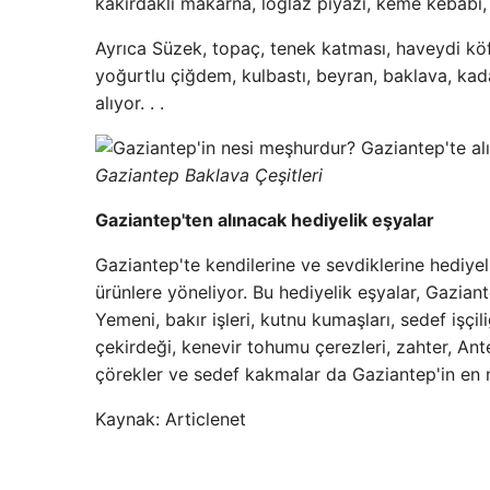
kakırdaklı makarna, loğlaz piyazı, keme kebabı, 
Ayrıca Süzek, topaç, tenek katması, haveydi kö
yoğurtlu çiğdem, kulbastı, beyran, baklava, kad
alıyor. . .
Gaziantep Baklava Çeşitleri
Gaziantep'ten alınacak hediyelik eşyalar
Gaziantep'te kendilerine ve sevdiklerine hediyel
ürünlere yöneliyor. Bu hediyelik eşyalar, Gazian
Yemeni, bakır işleri, kutnu kumaşları, sedef işçi
çekirdeği, kenevir tohumu çerezleri, zahter, Ante
çörekler ve sedef kakmalar da Gaziantep'in en m
Kaynak: Articlenet