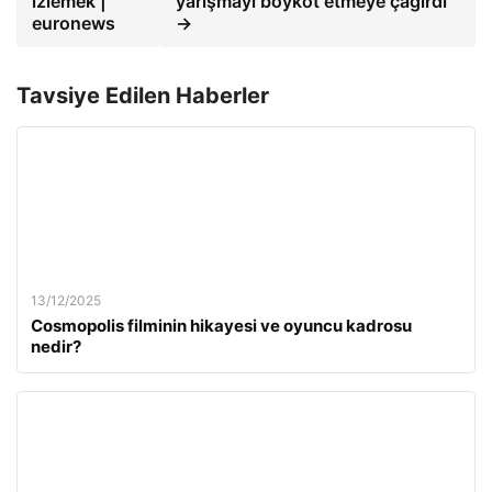
izlemek |
yarışmayı boykot etmeye çağırdı
euronews
→
Tavsiye Edilen Haberler
13/12/2025
Cosmopolis filminin hikayesi ve oyuncu kadrosu
nedir?