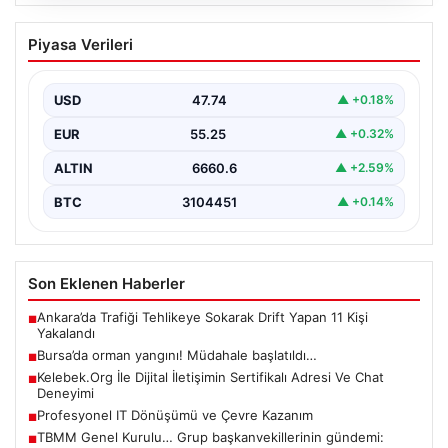
08.08.2026
Bursa’da orman yangını! Müdahale
Piyasa Verileri
başlatıldı…
USD
47.74
▲ +0.18%
EUR
55.25
▲ +0.32%
ALTIN
6660.6
▲ +2.59%
BTC
3104451
▲ +0.14%
Son Eklenen Haberler
Ankara’da Trafiği Tehlikeye Sokarak Drift Yapan 11 Kişi
■
Yakalandı
Bursa’da orman yangını! Müdahale başlatıldı…
■
Kelebek.Org İle Dijital İletişimin Sertifikalı Adresi Ve Chat
■
Deneyimi
Profesyonel IT Dönüşümü ve Çevre Kazanım
■
TBMM Genel Kurulu… Grup başkanvekillerinin gündemi:
■