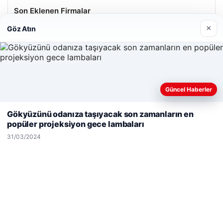
Son Eklenen Firmalar
×
Göz Atın
Güncel Haberler
Web sitemizi nasıl kullandığınızı daha iyi anlayabilmek,
deneyiminizi kişiselleştirmek ve geliştirmek amacıyla çerezler
Gökyüzünü odanıza taşıyacak son zamanların en
kullanıyoruz.
Çerez Politikamız
popüler projeksiyon gece lambaları
Reddet
Kabul Et
31/03/2024