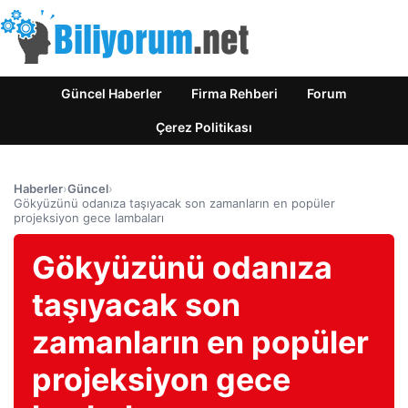
Güncel Haberler
Firma Rehberi
Forum
Çerez Politikası
Haberler
›
Güncel
›
Gökyüzünü odanıza taşıyacak son zamanların en popüler
projeksiyon gece lambaları
Gökyüzünü odanıza
taşıyacak son
zamanların en popüler
projeksiyon gece