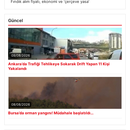
Fındık alım fiyatı, ekonomi ve ‘çerçeve yasa’
Güncel
09/08/2026
Ankara’da Trafiği Tehlikeye Sokarak Drift Yapan 11 Kişi
Yakalandı
08/08/2026
Bursa’da orman yangını! Müdahale başlatıldı…