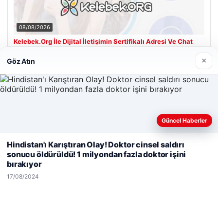
08/08/2026
Kelebek.Org İle Dijital İletişimin Sertifikalı Adresi Ve Chat
Deneyimi
×
Göz Atın
Son Eklenen Firmalar
Güncel Haberler
Web sitemizi nasıl kullandığınızı daha iyi anlayabilmek,
Hindistan'ı Karıştıran Olay! Doktor cinsel saldırı
deneyiminizi kişiselleştirmek ve geliştirmek amacıyla çerezler
sonucu öldürüldü! 1 milyondan fazla doktor işini
kullanıyoruz.
Çerez Politikamız
bırakıyor
Reddet
Kabul Et
17/08/2024