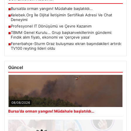
Bursa’da orman yangını! Müdahale başlatıldı…
■
Kelebek.Org İle Dijital İletişimin Sertifikalı Adresi Ve Chat
■
Deneyimi
Profesyonel IT Dönüşümü ve Çevre Kazanım
■
TBMM Genel Kurulu… Grup başkanvekillerinin gündemi:
■
Fındık alım fiyatı, ekonomi ve ‘çerçeve yasa’
Fenerbahçe-Sturm Graz buluşması ekran başındakileri artırdı:
■
TV100 reyting lideri oldu
Güncel
08/08/2026
Bursa’da orman yangını! Müdahale başlatıldı…