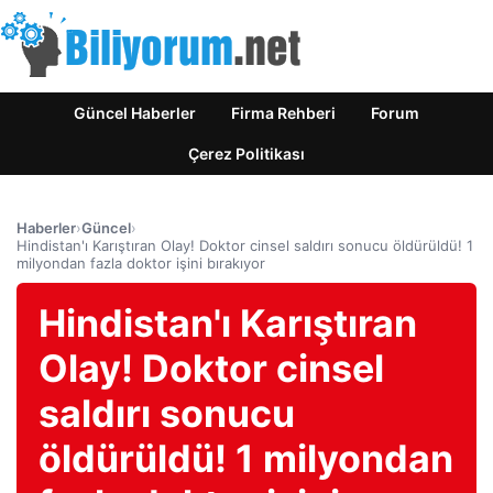
Güncel Haberler
Firma Rehberi
Forum
Çerez Politikası
Haberler
›
Güncel
›
Hindistan'ı Karıştıran Olay! Doktor cinsel saldırı sonucu öldürüldü! 1
milyondan fazla doktor işini bırakıyor
Hindistan'ı Karıştıran
Olay! Doktor cinsel
saldırı sonucu
öldürüldü! 1 milyondan