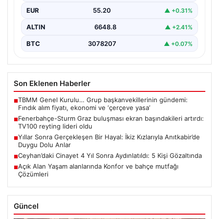
Fenerbahçe ile Sturm Graz arasında oynanan…
EUR
55.20
▲ +0.31%
ALTIN
6648.8
▲ +2.41%
BTC
3078207
▲ +0.07%
Son Eklenen Haberler
TBMM Genel Kurulu… Grup başkanvekillerinin gündemi:
■
Fındık alım fiyatı, ekonomi ve ‘çerçeve yasa’
Fenerbahçe-Sturm Graz buluşması ekran başındakileri artırdı:
■
TV100 reyting lideri oldu
Yıllar Sonra Gerçekleşen Bir Hayal: İkiz Kızlarıyla Anıtkabir’de
■
Duygu Dolu Anlar
Ceyhan’daki Cinayet 4 Yıl Sonra Aydınlatıldı: 5 Kişi Gözaltında
■
Açık Alan Yaşam alanlarında Konfor ve bahçe mutfağı
■
Çözümleri
Güncel