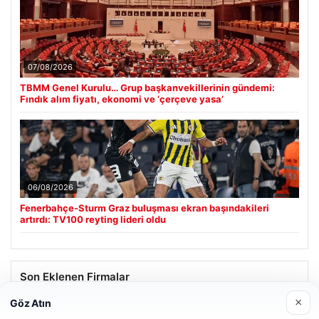
07/08/2026
TBMM Genel Kurulu… Grup başkanvekillerinin gündemi:
Fındık alım fiyatı, ekonomi ve ‘çerçeve yasa’
06/08/2026
Fenerbahçe-Sturm Graz buluşması ekran başındakileri
artırdı: TV100 reyting lideri oldu
Son Eklenen Firmalar
×
Göz Atın