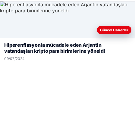
Güncel Haberler
Web sitemizi nasıl kullandığınızı daha iyi anlayabilmek,
deneyiminizi kişiselleştirmek ve geliştirmek amacıyla çerezler
Hiperenflasyonla mücadele eden Arjantin
kullanıyoruz.
Çerez Politikamız
vatandaşları kripto para birimlerine yöneldi
Reddet
Kabul Et
09/07/2024
Hastaş Beton
26/05/2026