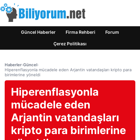
Güncel Haberler
Firma Rehberi
Forum
Çerez Politikası
Haberler
›
Güncel
›
Hiperenflasyonla mücadele eden Arjantin vatandaşları kripto para
birimlerine yöneldi
Hiperenflasyonla
mücadele eden
Arjantin vatandaşları
kripto para birimlerine