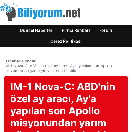
Güncel Haberler
Firma Rehberi
Forum
Çerez Politikası
Haberler
›
Güncel
›
IM-1 Nova-C: ABD'nin özel ay aracı, Ay'a yapılan son Apollo
misyonundan yarım yüzyıl sonra fırlatıldı
IM-1 Nova-C: ABD'nin
özel ay aracı, Ay'a
yapılan son Apollo
misyonundan yarım