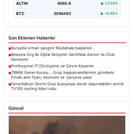
ALTIN
6660.6
▲ +2.59%
BTC
3098483
▲ +0.66%
Son Eklenen Haberler
Bursa’da orman yangını! Müdahale başlatıldı…
■
Kelebek.Org İle Dijital İletişimin Sertifikalı Adresi Ve Chat
■
Deneyimi
Profesyonel IT Dönüşümü ve Çevre Kazanım
■
TBMM Genel Kurulu… Grup başkanvekillerinin gündemi:
■
Fındık alım fiyatı, ekonomi ve ‘çerçeve yasa’
Fenerbahçe-Sturm Graz buluşması ekran başındakileri artırdı:
■
TV100 reyting lideri oldu
Güncel