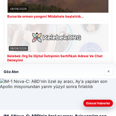
08/08/2026
Bursa’da orman yangını! Müdahale başlatıldı…
08/08/2026
Kelebek.Org İle Dijital İletişimin Sertifikalı Adresi Ve Chat
Deneyimi
×
Göz Atın
Son Eklenen Firmalar
Güncel Haberler
Web sitemizi nasıl kullandığınızı daha iyi anlayabilmek,
deneyiminizi kişiselleştirmek ve geliştirmek amacıyla çerezler