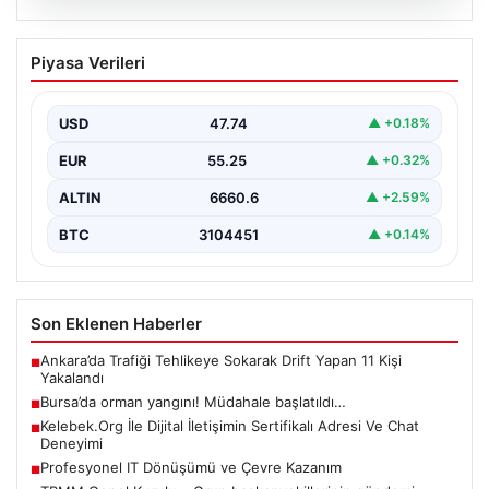
08.08.2026
Bursa’da orman yangını! Müdahale
Piyasa Verileri
başlatıldı…
USD
47.74
▲ +0.18%
EUR
55.25
▲ +0.32%
ALTIN
6660.6
▲ +2.59%
BTC
3104451
▲ +0.14%
Son Eklenen Haberler
Ankara’da Trafiği Tehlikeye Sokarak Drift Yapan 11 Kişi
■
Yakalandı
Bursa’da orman yangını! Müdahale başlatıldı…
■
Kelebek.Org İle Dijital İletişimin Sertifikalı Adresi Ve Chat
■
Deneyimi
Profesyonel IT Dönüşümü ve Çevre Kazanım
■