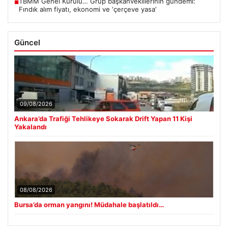
TBMM Genel Kurulu… Grup başkanvekillerinin gündemi:
■
Fındık alım fiyatı, ekonomi ve ‘çerçeve yasa’
Güncel
09/08/2026
Ankara’da Trafiği Tehlikeye Sokarak Drift Yapan 11 Kişi
Yakalandı
08/08/2026
Bursa’da orman yangını! Müdahale başlatıldı…