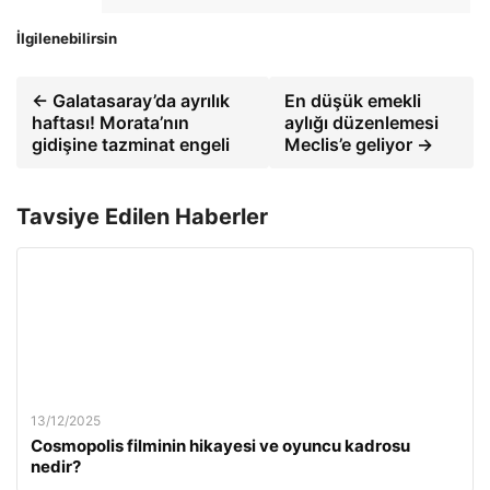
İlgilenebilirsin
← Galatasaray’da ayrılık
En düşük emekli
haftası! Morata’nın
aylığı düzenlemesi
gidişine tazminat engeli
Meclis’e geliyor →
Tavsiye Edilen Haberler
13/12/2025
Cosmopolis filminin hikayesi ve oyuncu kadrosu
nedir?