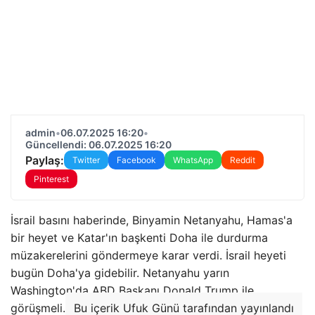
admin
•
06.07.2025 16:20
•
Güncellendi: 06.07.2025 16:20
Paylaş:
Twitter
Facebook
WhatsApp
Reddit
Pinterest
İsrail basını haberinde, Binyamin Netanyahu, Hamas'a
bir heyet ve Katar'ın başkenti Doha ile durdurma
müzakerelerini göndermeye karar verdi. İsrail heyeti
bugün Doha'ya gidebilir. Netanyahu yarın
Washington'da ABD Başkanı Donald Trump ile
görüşmeli.
Bu içerik Ufuk Günü tarafından yayınlandı