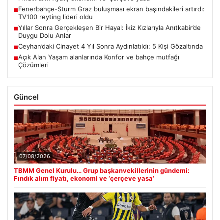
Fenerbahçe-Sturm Graz buluşması ekran başındakileri artırdı:
■
TV100 reyting lideri oldu
Yıllar Sonra Gerçekleşen Bir Hayal: İkiz Kızlarıyla Anıtkabir’de
■
Duygu Dolu Anlar
Ceyhan’daki Cinayet 4 Yıl Sonra Aydınlatıldı: 5 Kişi Gözaltında
■
Açık Alan Yaşam alanlarında Konfor ve bahçe mutfağı
■
Çözümleri
Güncel
07/08/2026
TBMM Genel Kurulu… Grup başkanvekillerinin gündemi:
Fındık alım fiyatı, ekonomi ve ‘çerçeve yasa’