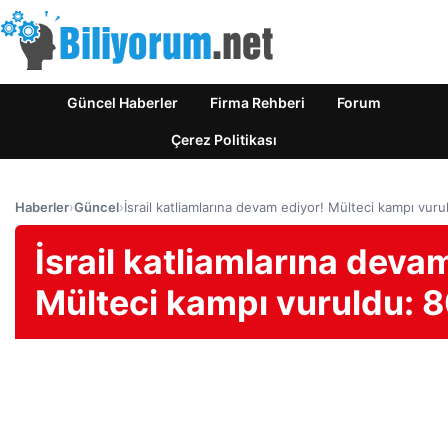
Güncel Haberler
Firma Rehberi
Forum
Çerez Politikası
Haberler
›
Güncel
›
İsrail katliamlarına devam ediyor! Mülteci kampı vuru
İsrail katliamlarına deva
Mülteci kampı vuruldu: 8