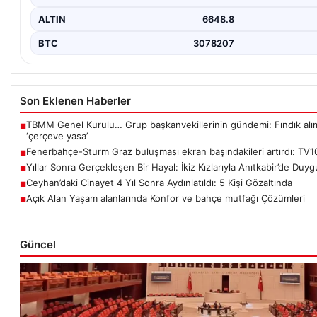
ALTIN
6648.8
BTC
3078207
Son Eklenen Haberler
TBMM Genel Kurulu… Grup başkanvekillerinin gündemi: Fındık alım
■
‘çerçeve yasa’
Fenerbahçe-Sturm Graz buluşması ekran başındakileri artırdı: TV10
■
Yıllar Sonra Gerçekleşen Bir Hayal: İkiz Kızlarıyla Anıtkabir’de Duy
■
Ceyhan’daki Cinayet 4 Yıl Sonra Aydınlatıldı: 5 Kişi Gözaltında
■
Açık Alan Yaşam alanlarında Konfor ve bahçe mutfağı Çözümleri
■
Güncel