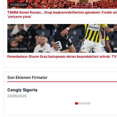
07/08/2026
TBMM Genel Kurulu… Grup başkanvekillerinin gündemi: Fındık alı
‘çerçeve yasa’
06/08/2026
Fenerbahçe-Sturm Graz buluşması ekran başındakileri artırdı: TV1
Son Eklenen Firmalar