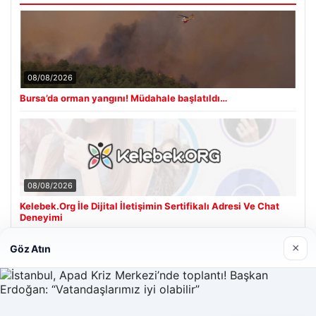
08/08/2026
Bursa’da orman yangını! Müdahale başlatıldı…
08/08/2026
Kelebek.Org İle Dijital İletişimin Sertifikalı Adresi Ve Chat
Deneyimi
×
Göz Atın
Son Eklenen Firmalar