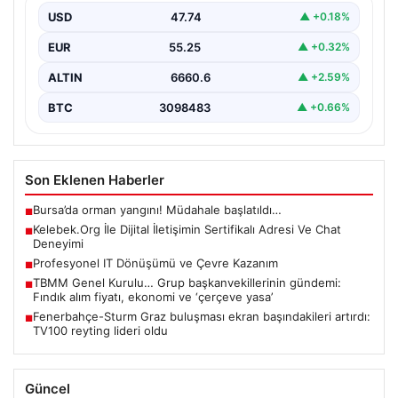
irtibat sağlaması ciddi bir hassasiyet barındırmaktadır.
USD
47.74
▲ +0.18%
Güncel olarak…
EUR
55.25
▲ +0.32%
ALTIN
6660.6
▲ +2.59%
BTC
3098483
▲ +0.66%
Son Eklenen Haberler
Bursa’da orman yangını! Müdahale başlatıldı…
■
Kelebek.Org İle Dijital İletişimin Sertifikalı Adresi Ve Chat
■
Deneyimi
Profesyonel IT Dönüşümü ve Çevre Kazanım
■
TBMM Genel Kurulu… Grup başkanvekillerinin gündemi:
■
Fındık alım fiyatı, ekonomi ve ‘çerçeve yasa’
Fenerbahçe-Sturm Graz buluşması ekran başındakileri artırdı:
■
TV100 reyting lideri oldu
Güncel