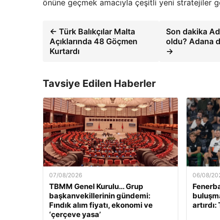
önüne geçmek amacıyla çeşitli yeni stratejiler geli
← Türk Balıkçılar Malta
Son dakika Ad
Açıklarında 48 Göçmen
oldu? Adana d
Kurtardı
→
Tavsiye Edilen Haberler
07/08/2026
06/08/20
TBMM Genel Kurulu… Grup
Fenerb
başkanvekillerinin gündemi:
buluşma
Fındık alım fiyatı, ekonomi ve
artırdı:
‘çerçeve yasa’