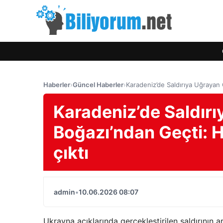
Haberler
›
Güncel Haberler
›
Karadeniz’de Saldırıya Uğrayan
Karadeniz’de Saldır
Boğazı’ndan Geçti: 
çıktı
admin
•
10.06.2026 08:07
Ukrayna açıklarında gerçekleştirilen saldırının