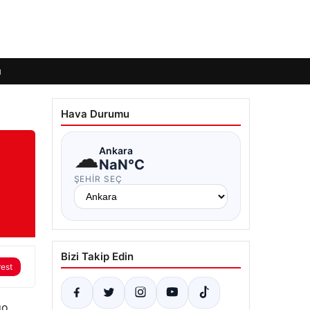
ı
Hava Durumu
☁
Ankara
NaN°C
ŞEHIR SEÇ
Bizi Takip Edin
rest
go