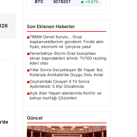
BTC
3078207
▲ +0.07%
2026
Son Eklenen Haberler
TBMM Genel Kurulu… Grup
■
başkanvekillerinin gündemi: Fındık alım
fiyatı, ekonomi ve ‘çerçeve yasa’
Fenerbahçe-Sturm Graz buluşması
■
ekran başındakileri artırdı: TV100 reyting
lideri oldu
Yıllar Sonra Gerçekleşen Bir Hayal: İkiz
■
Kızlarıyla Anıtkabir’de Duygu Dolu Anlar
Ceyhan’daki Cinayet 4 Yıl Sonra
■
Aydınlatıldı: 5 Kişi Gözaltında
Açık Alan Yaşam alanlarında Konfor ve
■
bahçe mutfağı Çözümleri
Güncel
r’de