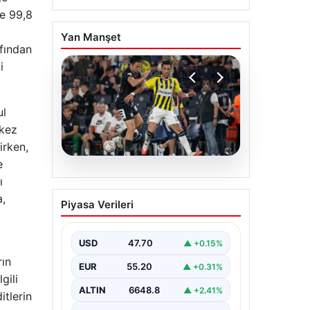
ve 99,8
Yan Manşet
fından
i
ul
 kez
irken,
e
06.08.2026
ı
Fenerbahçe-Sturm Graz
a,
Piyasa Verileri
buluşması ekran
başındakileri artırdı:
TV100 reyting lideri
USD
47.70
▲ +0.15%
oldu
rın
EUR
55.20
▲ +0.31%
gili
Şampiyonlar Ligi 3. Ön Eleme Turu
ilk ayağında Fenerbahçe ile Sturm
ALTIN
6648.8
▲ +2.41%
itlerin
Graz arasında oynanan…