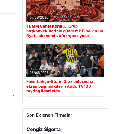
07/08/2026
TBMM Genel Kurulu… Grup
başkanvekillerinin gündemi: Fındık alım
fiyatı, ekonomi ve ‘çerçeve yasa’
06/08/2026
Fenerbahçe-Sturm Graz buluşması
ekran başındakileri artırdı: TV100
reyting lideri oldu
Son Eklenen Firmalar
Cengiz Sigorta