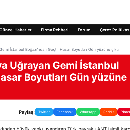
Güncel Haberler
Firma Rehberi
Forum
Çerez Politikas
 Gemi İstanbul Boğazı’ndan Geçti: Hasar Boyutları Gün yüzüne çıktı
ıya Uğrayan Gemi İstanbul
Hasar Boyutları Gün yüzüne
Paylaş:
Twitter
Facebook
WhatsApp
Reddit
Pinte
 ardından büyük yankı uyandıran Türk bayraklı ANT isimli kar