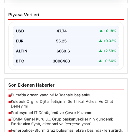
08.08.2026
Kelebek.Org İle Dijital İletişimin
Piyasa Verileri
Sertifikalı Adresi Ve Chat Deneyimi
İnternet dünyasında kullanıcıların güvenli bir şekilde
irtibat sağlaması ciddi bir hassasiyet barındırmaktadır.
USD
47.74
▲ +0.18%
Güncel olarak…
EUR
55.25
▲ +0.32%
ALTIN
6660.6
▲ +2.59%
BTC
3098483
▲ +0.66%
Son Eklenen Haberler
Bursa’da orman yangını! Müdahale başlatıldı…
■
Kelebek.Org İle Dijital İletişimin Sertifikalı Adresi Ve Chat
■
Deneyimi
Profesyonel IT Dönüşümü ve Çevre Kazanım
■
TBMM Genel Kurulu… Grup başkanvekillerinin gündemi:
■
Fındık alım fiyatı, ekonomi ve ‘çerçeve yasa’
Fenerbahçe-Sturm Graz buluşması ekran başındakileri artırdı:
■