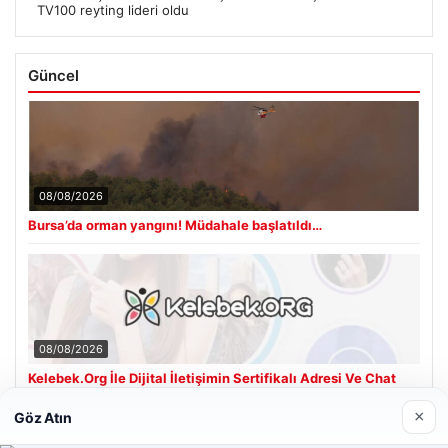
TV100 reyting lideri oldu
Güncel
08/08/2026
Bursa’da orman yangını! Müdahale başlatıldı…
08/08/2026
Kelebek.Org İle Dijital İletişimin Sertifikalı Adresi Ve Chat
Deneyimi
×
Göz Atın