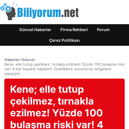
Güncel Haberler
Firma Rehberi
Forum
Çerez Politikası
Haberler
›
Güncel
›
Kene; elle tutup çekilmez, tırnakla ezilmez! Yüzde 100 bulaşma riski
var! 4 kişi hayatını kaybetti: Özelliklere vücutta bu bölgelere
yapışıyor
Kene; elle tutup
çekilmez, tırnakla
ezilmez! Yüzde 100
bulaşma riski var! 4