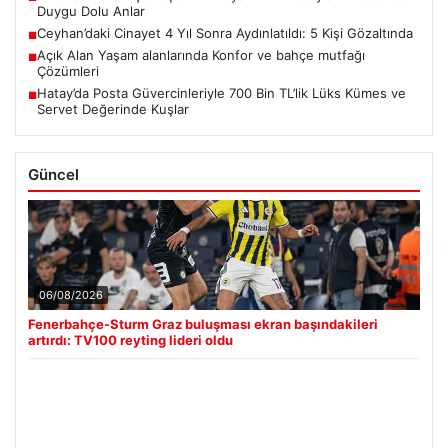
Duygu Dolu Anlar
Ceyhan’daki Cinayet 4 Yıl Sonra Aydınlatıldı: 5 Kişi Gözaltında
■
Açık Alan Yaşam alanlarında Konfor ve bahçe mutfağı
■
Çözümleri
Hatay’da Posta Güvercinleriyle 700 Bin TL’lik Lüks Kümes ve
■
Servet Değerinde Kuşlar
Güncel
06/08/2026
Fenerbahçe-Sturm Graz buluşması ekran başındakileri
artırdı: TV100 reyting lideri oldu