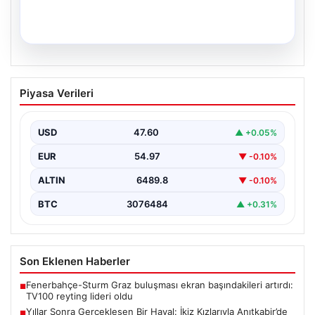
05.08.2026
Yıllar Sonra Gerçekleşen Bir Hayal: İkiz
Piyasa Verileri
Kızlarıyla Anıtkabir’de Duygu Dolu Anlar
Adıyaman’da yaşayan Abuzer (71) ve Zeynep Yıldırım
(59) çifti, uzun yıllar çocuk sahibi olma…
USD
47.60
▲ +0.05%
EUR
54.97
▼ -0.10%
ALTIN
6489.8
▼ -0.10%
BTC
3076484
▲ +0.31%
Son Eklenen Haberler
Fenerbahçe-Sturm Graz buluşması ekran başındakileri artırdı:
■
TV100 reyting lideri oldu
Yıllar Sonra Gerçekleşen Bir Hayal: İkiz Kızlarıyla Anıtkabir’de
■