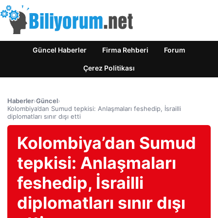
Güncel Haberler
Firma Rehberi
Forum
Çerez Politikası
Haberler
›
Güncel
›
Kolombiya’dan Sumud tepkisi: Anlaşmaları feshedip, İsrailli
diplomatları sınır dışı etti
Kolombiya’dan Sumud
tepkisi: Anlaşmaları
feshedip, İsrailli
diplomatları sınır dışı