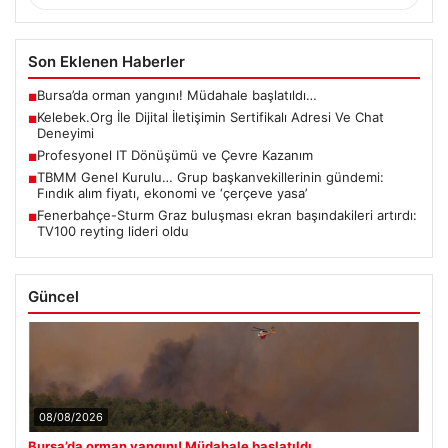
Son Eklenen Haberler
Bursa’da orman yangını! Müdahale başlatıldı…
■
Kelebek.Org İle Dijital İletişimin Sertifikalı Adresi Ve Chat
■
Deneyimi
Profesyonel IT Dönüşümü ve Çevre Kazanım
■
TBMM Genel Kurulu… Grup başkanvekillerinin gündemi:
■
Fındık alım fiyatı, ekonomi ve ‘çerçeve yasa’
Fenerbahçe-Sturm Graz buluşması ekran başındakileri artırdı:
■
TV100 reyting lideri oldu
Güncel
08/08/2026
Bursa’da orman yangını! Müdahale başlatıldı…