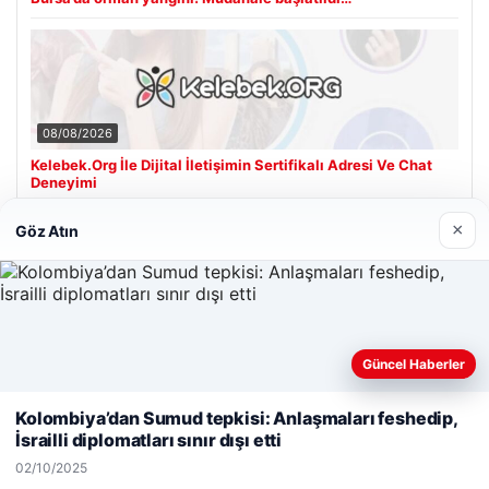
08/08/2026
Kelebek.Org İle Dijital İletişimin Sertifikalı Adresi Ve Chat
Deneyimi
×
Göz Atın
Son Eklenen Firmalar
Güncel Haberler
Web sitemizi nasıl kullandığınızı daha iyi anlayabilmek,
deneyiminizi kişiselleştirmek ve geliştirmek amacıyla çerezler
Kolombiya’dan Sumud tepkisi: Anlaşmaları feshedip,
kullanıyoruz.
Çerez Politikamız
İsrailli diplomatları sınır dışı etti
Reddet
Kabul Et
02/10/2025