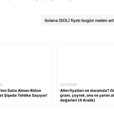
Solana (SOL) fiyatı bugün neden art
25
13/12/2025
tten Satın Alınan Bidon
Altın fiyatları ne durumda? G
Pet Şişede Tehlike Saçıyor!
gram, çeyrek, ons ve yarım al
değerleri (4 Aralık)