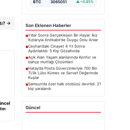
BTC
3065051
▲ +0.85%
tı? →
Son Eklenen Haberler
Yıllar Sonra Gerçekleşen Bir Hayal: İkiz
■
Kızlarıyla Anıtkabir’de Duygu Dolu Anlar
Ceyhan’daki Cinayet 4 Yıl Sonra
■
Aydınlatıldı: 5 Kişi Gözaltında
Açık Alan Yaşam alanlarında Konfor ve
■
bahçe mutfağı Çözümleri
Hatay’da Posta Güvercinleriyle 700 Bin
■
TL’lik Lüks Kümes ve Servet Değerinde
Kuşlar
Samsun’da özel halk otobüsü devrildi. 21
■
kişi yaralandı
üncel
Güncel
tın