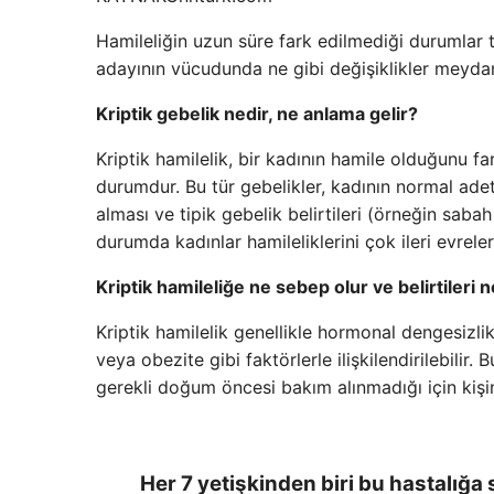
Hamileliğin uzun süre fark edilmediği durumlar
adayının vücudunda ne gibi değişiklikler meydan
Kriptik gebelik nedir, ne anlama gelir?
Kriptik hamilelik, bir kadının hamile olduğunu far
durumdur. Bu tür gebelikler, kadının normal ad
alması ve tipik gebelik belirtileri (örneğin sab
durumda kadınlar hamileliklerini çok ileri evre
Kriptik hamileliğe ne sebep olur ve belirtileri n
Kriptik hamilelik genellikle hormonal dengesizli
veya obezite gibi faktörlerle ilişkilendirilebili
gerekli doğum öncesi bakım alınmadığı için kişinin
Her 7 yetişkinden biri bu hastalığa s