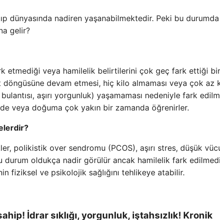
 tıp dünyasında nadiren yaşanabilmektedir. Peki bu durumd
a gelir?
k etmediği veya hamilelik belirtilerini çok geç fark ettiği bi
et döngüsüne devam etmesi, hiç kilo almaması veya çok az k
ah bulantısı, aşırı yorgunluk) yaşamaması nedeniyle fark edil
lerde veya doğuma çok yakın bir zamanda öğrenirler.
elerdir?
kler, polikistik over sendromu (PCOS), aşırı stres, düşük vüc
r. Bu durum oldukça nadir görülür ancak hamilelik fark edilmed
 fiziksel ve psikolojik sağlığını tehlikeye atabilir.
ahip! İdrar sıklığı, yorgunluk, iştahsızlık! Kronik