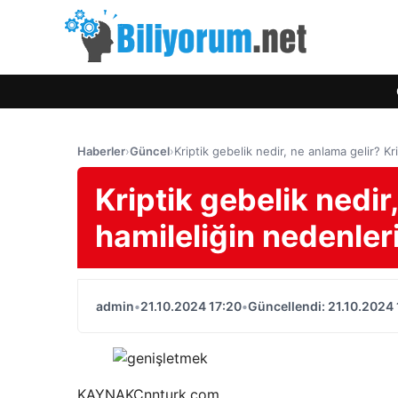
Haberler
›
Güncel
›
Kriptik gebelik nedir, ne anlama gelir? Kri
Kriptik gebelik nedir
hamileliğin nedenleri 
admin
•
21.10.2024 17:20
•
Güncellendi: 21.10.2024 
KAYNAK
Cnnturk.com