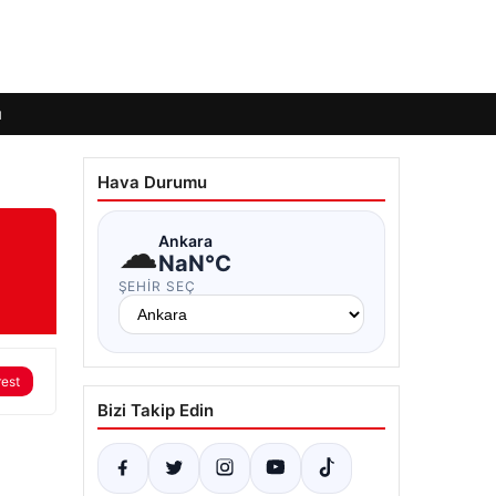
ı
Hava Durumu
☁
Ankara
NaN°C
ŞEHIR SEÇ
rest
Bizi Takip Edin