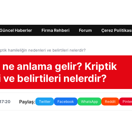
Güncel Haberler
Firma Rehberi
Forum
Çerez Politikas
ptik hamileliğin nedenleri ve belirtileri nelerdir?
, ne anlama gelir? Kriptik
ve belirtileri nelerdir?
Paylaş:
17:20
Twitter
Facebook
WhatsApp
Reddit
Pinte