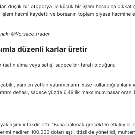
an düşük bir otoporya ile küçük bir işlem hesabına dikkat ç
 bir işlem hacmi kaydetti ve borsanın toplam piyasa hacmine 
ynak:
@Versace_trader
şımla düzenli karlar üretir
n (satın alma veya satış) sadece bir tarafı olduğunu
bilir, yani en yetkin yatırımcıların hisse kullandığı anlamına
yatırım dehası, sadece yüzde 6,48'lik maksimum hasar oranı i
n yaklaşımını takdir etti. “Buna bakmak gerçekten etkileyici, 
rimi nadiren 100.000 doları aştı, titizlikle yönetildi, muhte