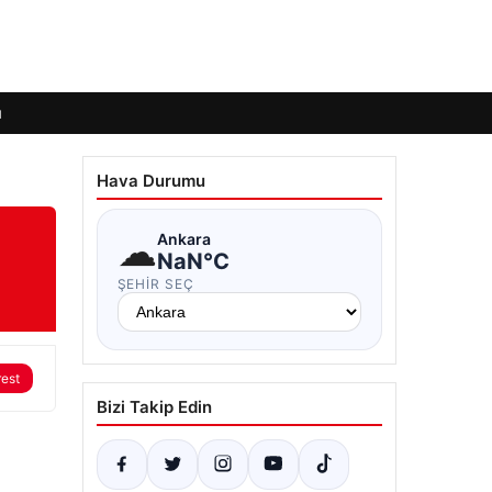
ı
Hava Durumu
☁
Ankara
NaN°C
ŞEHIR SEÇ
rest
Bizi Takip Edin