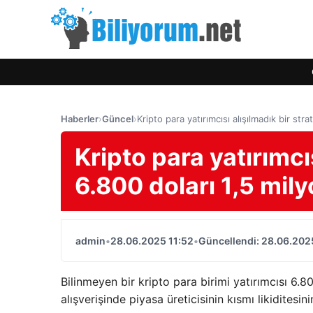
Haberler
›
Güncel
›
Kripto para yatırımcısı alışılmadık bir stra
Kripto para yatırımcıs
6.800 doları 1,5 mily
admin
•
28.06.2025 11:52
•
Güncellendi: 28.06.202
Bilinmeyen bir kripto para birimi yatırımcısı 6.8
alışverişinde piyasa üreticisinin kısmı likiditesin