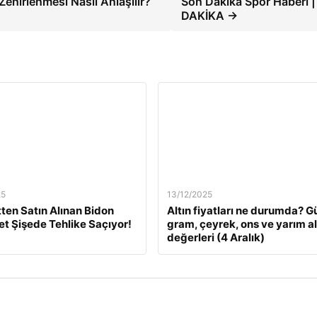
Zehirlenmesi Nasıl Anlaşılır?
Son Dakika Spor Haberi 
DAKİKA →
25
13/12/2025
tten Satın Alınan Bidon
Altın fiyatları ne durumda? G
Pet Şişede Tehlike Saçıyor!
gram, çeyrek, ons ve yarım al
değerleri (4 Aralık)