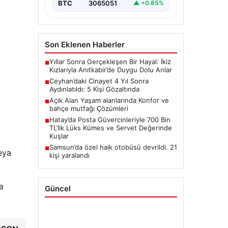
BTC
3065051
▲ +0.85%
Son Eklenen Haberler
Yıllar Sonra Gerçekleşen Bir Hayal: İkiz
■
Kızlarıyla Anıtkabir’de Duygu Dolu Anlar
Ceyhan’daki Cinayet 4 Yıl Sonra
■
Aydınlatıldı: 5 Kişi Gözaltında
Açık Alan Yaşam alanlarında Konfor ve
■
bahçe mutfağı Çözümleri
Hatay’da Posta Güvercinleriyle 700 Bin
■
TL’lik Lüks Kümes ve Servet Değerinde
Kuşlar
Samsun’da özel halk otobüsü devrildi. 21
■
eya
kişi yaralandı
a
Güncel