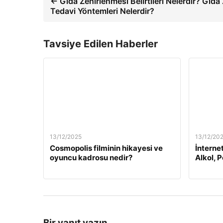
← Gıda Zehirlenmesi Belirtileri Nelerdir? Gıda 
Tedavi Yöntemleri Nelerdir?
Tavsiye Edilen Haberler
13/12/2025
13/12/20
Cosmopolis filminin hikayesi ve
İnterne
oyuncu kadrosu nedir?
Alkol, 
Bir yanıt yazın