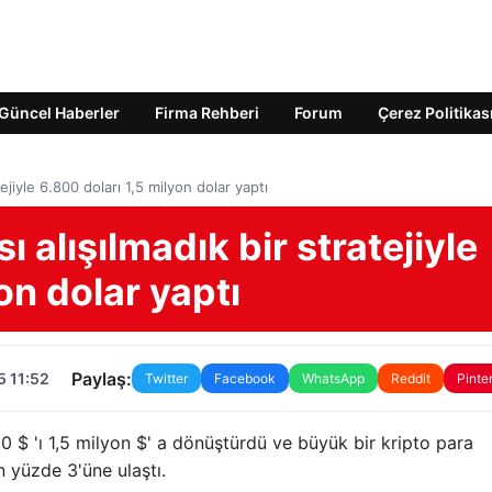
Güncel Haberler
Firma Rehberi
Forum
Çerez Politikas
tejiyle 6.800 doları 1,5 milyon dolar yaptı
ı alışılmadık bir stratejiyle
on dolar yaptı
Paylaş:
5 11:52
Twitter
Facebook
WhatsApp
Reddit
Pinte
00 $ 'ı 1,5 milyon $' a dönüştürdü ve büyük bir kripto para
in yüzde 3'üne ulaştı.