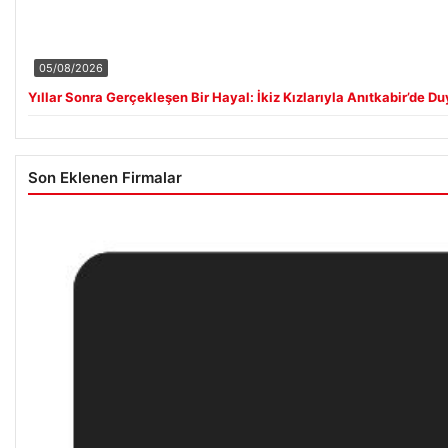
05/08/2026
Yıllar Sonra Gerçekleşen Bir Hayal: İkiz Kızlarıyla Anıtkabir’de D
Son Eklenen Firmalar