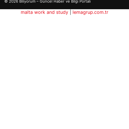
© 2026 Biliyorum – Güncel Haber ve Bilgi Portalı
malta work and study
|
lemagrup.com.tr
tcio