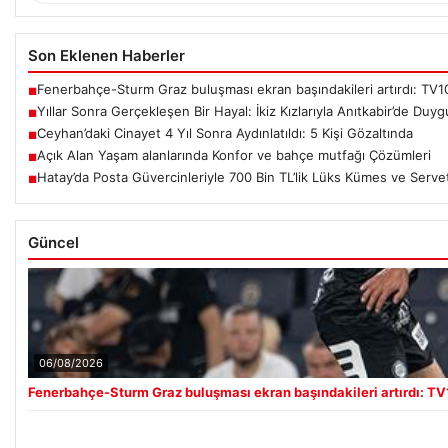
Son Eklenen Haberler
Fenerbahçe-Sturm Graz buluşması ekran başındakileri artırdı: TV10
■
Yıllar Sonra Gerçekleşen Bir Hayal: İkiz Kızlarıyla Anıtkabir’de Duy
■
Ceyhan’daki Cinayet 4 Yıl Sonra Aydınlatıldı: 5 Kişi Gözaltında
■
Açık Alan Yaşam alanlarında Konfor ve bahçe mutfağı Çözümleri
■
Hatay’da Posta Güvercinleriyle 700 Bin TL’lik Lüks Kümes ve Serv
■
Güncel
06/08/2026
Fenerbahçe-Sturm Graz buluşması ekran başındakileri artırdı: TV1