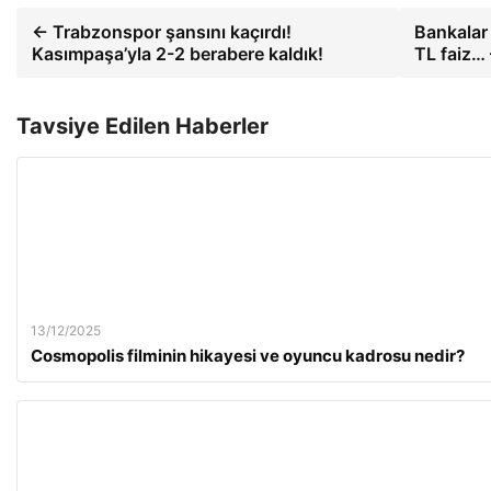
← Trabzonspor şansını kaçırdı!
Bankalar 
Kasımpaşa’yla 2-2 berabere kaldık!
TL faiz…
Tavsiye Edilen Haberler
13/12/2025
Cosmopolis filminin hikayesi ve oyuncu kadrosu nedir?