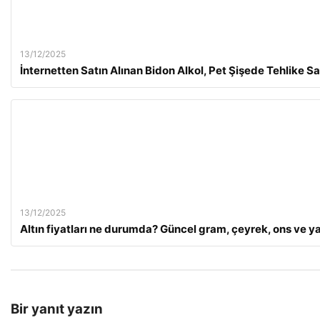
13/12/2025
İnternetten Satın Alınan Bidon Alkol, Pet Şişede Tehlike Sa
13/12/2025
Altın fiyatları ne durumda? Güncel gram, çeyrek, ons ve yar
Bir yanıt yazın