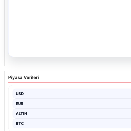
05.08.2026
Yıllar Sonra Gerçekleşen Bir Hayal: İkiz Kızlar
Piyasa Verileri
Adıyaman’da yaşayan Abuzer (71) ve Zeynep Yıldırım (59) çifti, 
USD
EUR
ALTIN
BTC