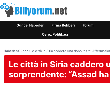
Güncel Haberler
Firma Rehberi
Forum
Çerez Politikası
Haberler
›
Güncel
›
Le città in Siria caddero una dopo l’altra! Affermazi
Le città in Siria caddero
sorprendente: “Assad ha l