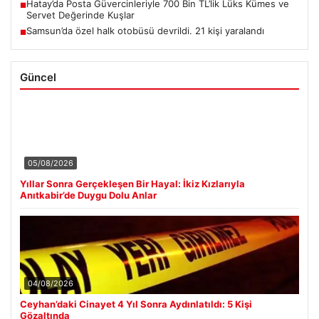
Hatay’da Posta Güvercinleriyle 700 Bin TL’lik Lüks Kümes ve
■
Servet Değerinde Kuşlar
Samsun’da özel halk otobüsü devrildi. 21 kişi yaralandı
■
Güncel
05/08/2026
Yıllar Sonra Gerçekleşen Bir Hayal: İkiz Kızlarıyla
Anıtkabir’de Duygu Dolu Anlar
04/08/2026
Ceyhan’daki Cinayet 4 Yıl Sonra Aydınlatıldı: 5 Kişi
Gözaltında