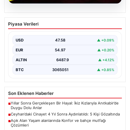
04.08.2026
Ceyhan’daki Cinayet 4 Yıl Sonra
Piyasa Verileri
Aydınlatıldı: 5 Kişi Gözaltında
Adana’nın Ceyhan ilçesinde 2022 yılında işlenen ve
uzun süredir çözülemeyen silahlı cinayet olayı,
USD
47.58
▲ +0.09%
kapsamlı…
EUR
54.97
▲ +0.20%
ALTIN
6487.9
▲ +4.12%
BTC
3065051
▲ +0.85%
Son Eklenen Haberler
Yıllar Sonra Gerçekleşen Bir Hayal: İkiz Kızlarıyla Anıtkabir’de
■
Duygu Dolu Anlar
Ceyhan’daki Cinayet 4 Yıl Sonra Aydınlatıldı: 5 Kişi Gözaltında
■
Açık Alan Yaşam alanlarında Konfor ve bahçe mutfağı
■
Çözümleri