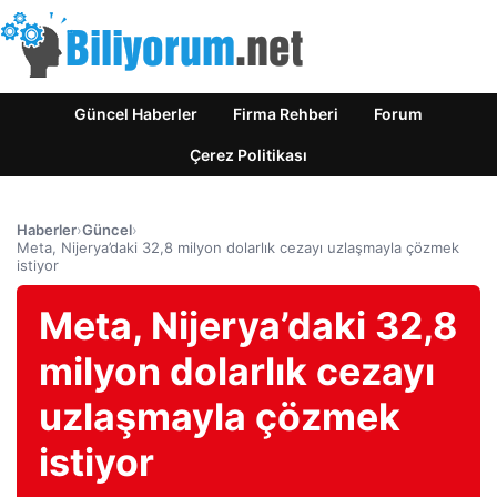
Güncel Haberler
Firma Rehberi
Forum
Çerez Politikası
Haberler
›
Güncel
›
Meta, Nijerya’daki 32,8 milyon dolarlık cezayı uzlaşmayla çözmek
istiyor
Meta, Nijerya’daki 32,8
milyon dolarlık cezayı
uzlaşmayla çözmek
istiyor