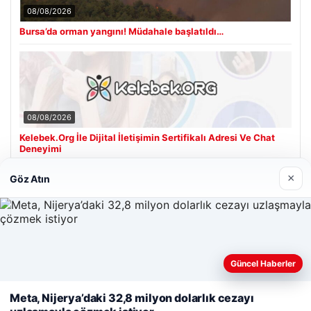
08/08/2026
Bursa’da orman yangını! Müdahale başlatıldı…
08/08/2026
Kelebek.Org İle Dijital İletişimin Sertifikalı Adresi Ve Chat
Deneyimi
×
Göz Atın
Son Eklenen Firmalar
Güncel Haberler
Web sitemizi nasıl kullandığınızı daha iyi anlayabilmek,
deneyiminizi kişiselleştirmek ve geliştirmek amacıyla çerezler
Meta, Nijerya’daki 32,8 milyon dolarlık cezayı
kullanıyoruz.
Çerez Politikamız