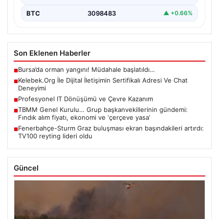
BTC
3098483
▲ +0.66%
Son Eklenen Haberler
Bursa’da orman yangını! Müdahale başlatıldı…
■
Kelebek.Org İle Dijital İletişimin Sertifikalı Adresi Ve Chat
■
Deneyimi
Profesyonel IT Dönüşümü ve Çevre Kazanım
■
TBMM Genel Kurulu… Grup başkanvekillerinin gündemi:
■
Fındık alım fiyatı, ekonomi ve ‘çerçeve yasa’
Fenerbahçe-Sturm Graz buluşması ekran başındakileri artırdı:
■
TV100 reyting lideri oldu
Güncel