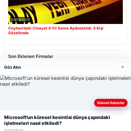
04/08/2026
Ceyhan’daki Cinayet 4 Yıl Sonra Aydınlatıldı: 5 Kişi
Gözaltında
Son Eklenen Firmalar
×
Göz Atın
Güncel Haberler
Web sitemizi nasıl kullandığınızı daha iyi anlayabilmek,
deneyiminizi kişiselleştirmek ve geliştirmek amacıyla çerezler
Microsoft'un küresel kesintisi dünya çapındaki
kullanıyoruz.
Çerez Politikamız
işletmeleri nasıl etkiledi?
Reddet
Kabul Et
21/07/2024