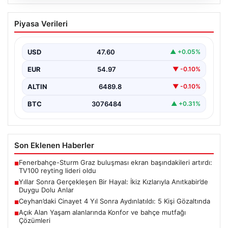
05.08.2026
Yıllar Sonra Gerçekleşen Bir Hayal: İkiz
Piyasa Verileri
Kızlarıyla Anıtkabir’de Duygu Dolu Anlar
Adıyaman’da yaşayan Abuzer (71) ve Zeynep Yıldırım
(59) çifti, uzun yıllar çocuk sahibi olma…
USD
47.60
▲ +0.05%
EUR
54.97
▼ -0.10%
ALTIN
6489.8
▼ -0.10%
BTC
3076484
▲ +0.31%
Son Eklenen Haberler
Fenerbahçe-Sturm Graz buluşması ekran başındakileri artırdı:
■
TV100 reyting lideri oldu
Yıllar Sonra Gerçekleşen Bir Hayal: İkiz Kızlarıyla Anıtkabir’de
■
Duygu Dolu Anlar
Ceyhan’daki Cinayet 4 Yıl Sonra Aydınlatıldı: 5 Kişi Gözaltında
■
Açık Alan Yaşam alanlarında Konfor ve bahçe mutfağı
■
Çözümleri