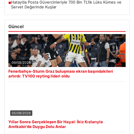
Hatay’da Posta Güvercinleriyle 700 Bin TL’lik Lüks Kümes ve
■
Servet Değerinde Kuşlar
Güncel
06/08/2026
Fenerbahçe-Sturm Graz buluşması ekran başındakileri
artırdı: TV100 reyting lideri oldu
05/08/2026
Yıllar Sonra Gerçekleşen Bir Hayal: İkiz Kızlarıyla
Anıtkabir’de Duygu Dolu Anlar