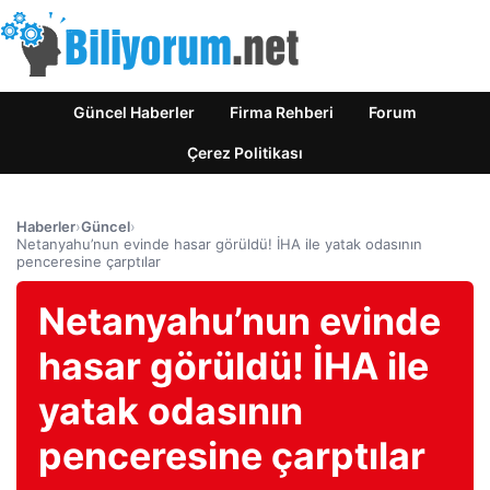
Güncel Haberler
Firma Rehberi
Forum
Çerez Politikası
Haberler
›
Güncel
›
Netanyahu’nun evinde hasar görüldü! İHA ile yatak odasının
penceresine çarptılar
Netanyahu’nun evinde
hasar görüldü! İHA ile
yatak odasının
penceresine çarptılar