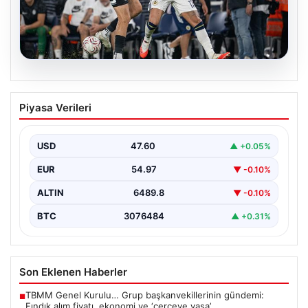
06.08.2026
Fenerbahçe-Sturm Graz buluşması
Piyasa Verileri
ekran başındakileri artırdı: TV100
reyting lideri oldu
USD
47.60
▲ +0.05%
Şampiyonlar Ligi 3. Ön Eleme Turu ilk ayağında
Fenerbahçe ile Sturm Graz arasında oynanan…
EUR
54.97
▼ -0.10%
ALTIN
6489.8
▼ -0.10%
BTC
3076484
▲ +0.31%
Son Eklenen Haberler
TBMM Genel Kurulu… Grup başkanvekillerinin gündemi:
■
Fındık alım fiyatı, ekonomi ve ‘çerçeve yasa’