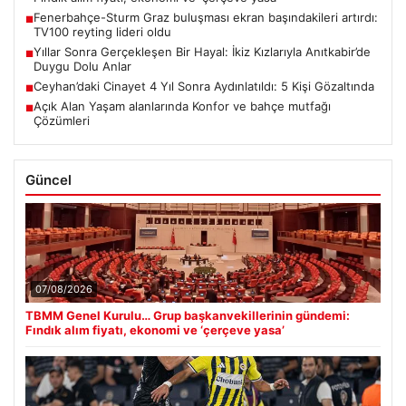
Fenerbahçe-Sturm Graz buluşması ekran başındakileri artırdı:
■
TV100 reyting lideri oldu
Yıllar Sonra Gerçekleşen Bir Hayal: İkiz Kızlarıyla Anıtkabir’de
■
Duygu Dolu Anlar
Ceyhan’daki Cinayet 4 Yıl Sonra Aydınlatıldı: 5 Kişi Gözaltında
■
Açık Alan Yaşam alanlarında Konfor ve bahçe mutfağı
■
Çözümleri
Güncel
07/08/2026
TBMM Genel Kurulu… Grup başkanvekillerinin gündemi:
Fındık alım fiyatı, ekonomi ve ‘çerçeve yasa’