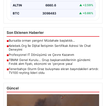
ALTIN
6660.6
▲ +2.59%
BTC
3098483
▲ +0.66%
Son Eklenen Haberler
Bursa’da orman yangını! Müdahale başlatıldı…
■
Kelebek.Org İle Dijital İletişimin Sertifikalı Adresi Ve Chat
■
Deneyimi
Profesyonel IT Dönüşümü ve Çevre Kazanım
■
TBMM Genel Kurulu… Grup başkanvekillerinin gündemi:
■
Fındık alım fiyatı, ekonomi ve ‘çerçeve yasa’
Fenerbahçe-Sturm Graz buluşması ekran başındakileri artırdı:
■
TV100 reyting lideri oldu
Güncel