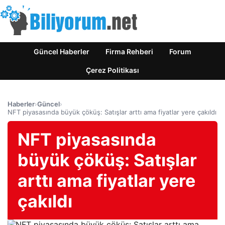
Güncel Haberler
Firma Rehberi
Forum
Çerez Politikası
Haberler
›
Güncel
›
NFT piyasasında büyük çöküş: Satışlar arttı ama fiyatlar yere çakıldı
NFT piyasasında
büyük çöküş: Satışlar
arttı ama fiyatlar yere
çakıldı