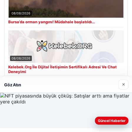
08/08/2026
Bursa’da orman yangını! Müdahale başlatıldı…
08/08/2026
Kelebek.Org İle Dijital İletişimin Sertifikalı Adresi Ve Chat
Deneyimi
×
Göz Atın
Son Eklenen Firmalar
Güncel Haberler
Web sitemizi nasıl kullandığınızı daha iyi anlayabilmek,
deneyiminizi kişiselleştirmek ve geliştirmek amacıyla çerezler