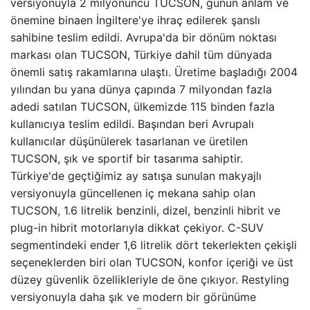
versiyonuyla 2 milyonuncu TUCSON, günün anlam ve
önemine binaen İngiltere'ye ihraç edilerek şanslı
sahibine teslim edildi. Avrupa'da bir dönüm noktası
markası olan TUCSON, Türkiye dahil tüm dünyada
önemli satış rakamlarına ulaştı. Üretime başladığı 2004
yılından bu yana dünya çapında 7 milyondan fazla
adedi satılan TUCSON, ülkemizde 115 binden fazla
kullanıcıya teslim edildi. Başından beri Avrupalı ​​
kullanıcılar düşünülerek tasarlanan ve üretilen
TUCSON, şık ve sportif bir tasarıma sahiptir.
Türkiye'de geçtiğimiz ay satışa sunulan makyajlı
versiyonuyla güncellenen iç mekana sahip olan
TUCSON, 1.6 litrelik benzinli, dizel, benzinli hibrit ve
plug-in hibrit motorlarıyla dikkat çekiyor. C-SUV
segmentindeki ender 1,6 litrelik dört tekerlekten çekişli
seçeneklerden biri olan TUCSON, konfor içeriği ve üst
düzey güvenlik özellikleriyle de öne çıkıyor. Restyling
versiyonuyla daha şık ve modern bir görünüme