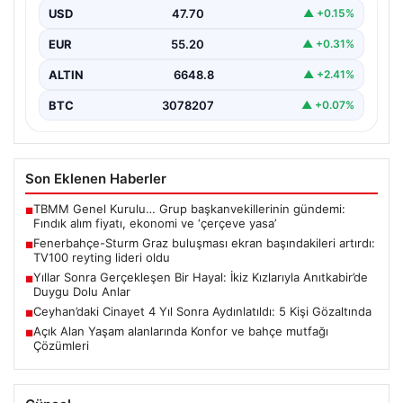
USD
47.70
▲ +0.15%
Şampiyonlar Ligi 3. Ön Eleme Turu ilk ayağında
Fenerbahçe ile Sturm Graz arasında oynanan…
EUR
55.20
▲ +0.31%
ALTIN
6648.8
▲ +2.41%
BTC
3078207
▲ +0.07%
Son Eklenen Haberler
TBMM Genel Kurulu… Grup başkanvekillerinin gündemi:
■
Fındık alım fiyatı, ekonomi ve ‘çerçeve yasa’
Fenerbahçe-Sturm Graz buluşması ekran başındakileri artırdı:
■
TV100 reyting lideri oldu
Yıllar Sonra Gerçekleşen Bir Hayal: İkiz Kızlarıyla Anıtkabir’de
■
Duygu Dolu Anlar
Ceyhan’daki Cinayet 4 Yıl Sonra Aydınlatıldı: 5 Kişi Gözaltında
■
Açık Alan Yaşam alanlarında Konfor ve bahçe mutfağı
■
Çözümleri