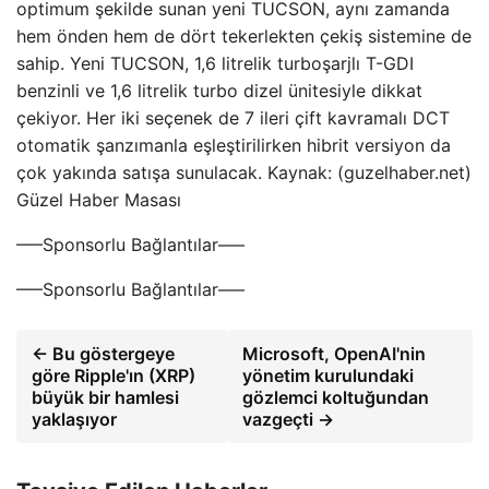
optimum şekilde sunan yeni TUCSON, aynı zamanda
hem önden hem de dört tekerlekten çekiş sistemine de
sahip. Yeni TUCSON, 1,6 litrelik turboşarjlı T-GDI
benzinli ve 1,6 litrelik turbo dizel ünitesiyle dikkat
çekiyor. Her iki seçenek de 7 ileri çift kavramalı DCT
otomatik şanzımanla eşleştirilirken hibrit versiyon da
çok yakında satışa sunulacak. Kaynak: (guzelhaber.net)
Güzel Haber Masası
—–Sponsorlu Bağlantılar—–
—–Sponsorlu Bağlantılar—–
← Bu göstergeye
Microsoft, OpenAI'nin
göre Ripple'ın (XRP)
yönetim kurulundaki
büyük bir hamlesi
gözlemci koltuğundan
yaklaşıyor
vazgeçti →