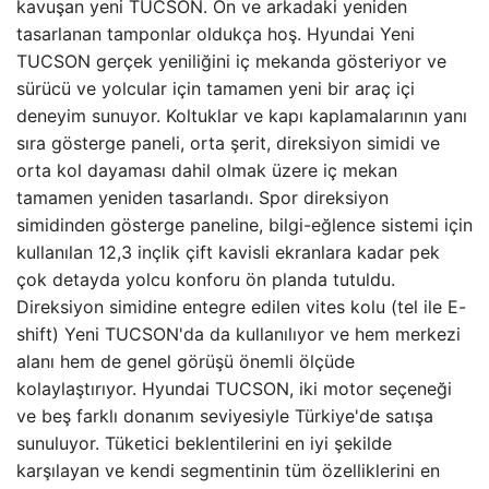
kavuşan yeni TUCSON. Ön ve arkadaki yeniden
tasarlanan tamponlar oldukça hoş. Hyundai Yeni
TUCSON gerçek yeniliğini iç mekanda gösteriyor ve
sürücü ve yolcular için tamamen yeni bir araç içi
deneyim sunuyor. Koltuklar ve kapı kaplamalarının yanı
sıra gösterge paneli, orta şerit, direksiyon simidi ve
orta kol dayaması dahil olmak üzere iç mekan
tamamen yeniden tasarlandı. Spor direksiyon
simidinden gösterge paneline, bilgi-eğlence sistemi için
kullanılan 12,3 inçlik çift kavisli ekranlara kadar pek
çok detayda yolcu konforu ön planda tutuldu.
Direksiyon simidine entegre edilen vites kolu (tel ile E-
shift) Yeni TUCSON'da da kullanılıyor ve hem merkezi
alanı hem de genel görüşü önemli ölçüde
kolaylaştırıyor. Hyundai TUCSON, iki motor seçeneği
ve beş farklı donanım seviyesiyle Türkiye'de satışa
sunuluyor. Tüketici beklentilerini en iyi şekilde
karşılayan ve kendi segmentinin tüm özelliklerini en