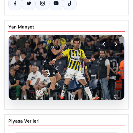
Yan Manşet
06.08.2026
Fenerbahçe-Sturm Graz buluşması
Piyasa Verileri
ekran başındakileri artırdı: TV100
reyting lideri oldu