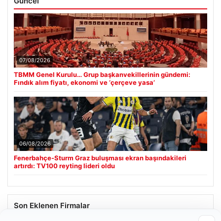
Güncel
07/08/2026
TBMM Genel Kurulu… Grup başkanvekillerinin gündemi:
Fındık alım fiyatı, ekonomi ve ‘çerçeve yasa’
06/08/2026
Fenerbahçe-Sturm Graz buluşması ekran başındakileri
artırdı: TV100 reyting lideri oldu
Son Eklenen Firmalar