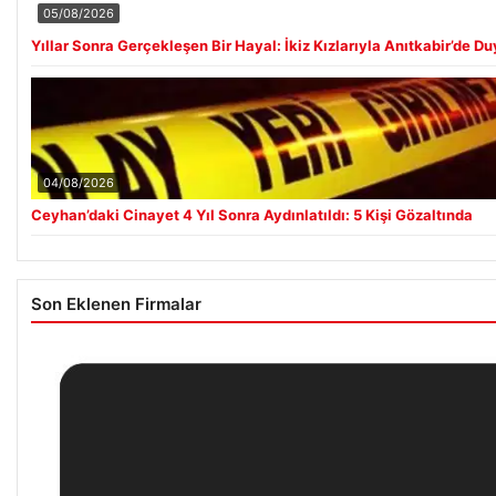
05/08/2026
Yıllar Sonra Gerçekleşen Bir Hayal: İkiz Kızlarıyla Anıtkabir’de D
04/08/2026
Ceyhan’daki Cinayet 4 Yıl Sonra Aydınlatıldı: 5 Kişi Gözaltında
Son Eklenen Firmalar