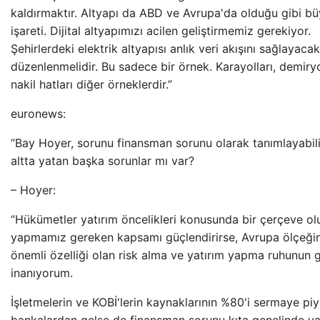
kaldırmaktır. Altyapı da ABD ve Avrupa'da olduğu gibi bü
işareti. Dijital altyapımızı acilen geliştirmemiz gerekiyor.
Şehirlerdeki elektrik altyapısı anlık veri akışını sağlayaca
düzenlenmelidir. Bu sadece bir örnek. Karayolları, demiryol
nakil hatları diğer örneklerdir.”
euronews:
“Bay Hoyer, sorunu finansman sorunu olarak tanımlayabili
altta yatan başka sorunlar mı var?
– Hoyer:
“Hükümetler yatırım öncelikleri konusunda bir çerçeve ol
yapmamız gereken kapsamı güçlendirirse, Avrupa ölçeğin
önemli özelliği olan risk alma ve yatırım yapma ruhunun 
inanıyorum.
İşletmelerin ve KOBİ'lerin kaynaklarının %80'i sermaye pi