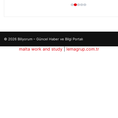
© 2026 Biliyorum – Güncel Haber ve Bilgi Portalı
malta work and study
|
lemagrup.com.tr
cio