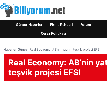
Güncel Haberler
Firma Rehberi
Forum
Çerez Politikası
Haberler
›
Güncel
›
Real Economy: AB’nin yatırım teşvik projesi EFSI
Real Economy: AB’nin yat
teşvik projesi EFSI