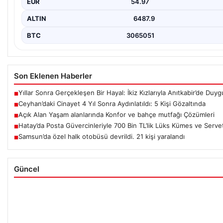
EUR
54.97
ALTIN
6487.9
BTC
3065051
Son Eklenen Haberler
Yıllar Sonra Gerçekleşen Bir Hayal: İkiz Kızlarıyla Anıtkabir’de Duy
■
Ceyhan’daki Cinayet 4 Yıl Sonra Aydınlatıldı: 5 Kişi Gözaltında
■
Açık Alan Yaşam alanlarında Konfor ve bahçe mutfağı Çözümleri
■
Hatay’da Posta Güvercinleriyle 700 Bin TL’lik Lüks Kümes ve Serv
■
Samsun’da özel halk otobüsü devrildi. 21 kişi yaralandı
■
Güncel