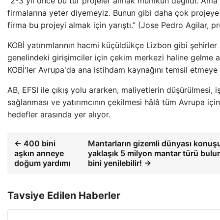
“2-3 yıl önce bu tür projeler almak mümkün değildi. Ama 
firmalarına yeter diyemeyiz. Bunun gibi daha çok projeye 
firma bu projeyi almak için yarıştı.” (Jose Pedro Agilar, pr
KOBİ yatırımlarının hacmi küçüldükçe Lizbon gibi şehirler
genelindeki girişimciler için çekim merkezi haline gelme a
KOBİ'ler Avrupa'da ana istihdam kaynağını temsil etmeye
AB, EFSI ile çıkış yolu ararken, maliyetlerin düşürülmesi, i
sağlanması ve yatırımcının çekilmesi hâlâ tüm Avrupa için 
hedefler arasında yer alıyor.
← 400 bini
Mantarların gizemli dünyası konu
aşkın anneye
yaklaşık 5 milyon mantar türü bulu
doğum yardımı
bini yenilebilir! →
Tavsiye Edilen Haberler