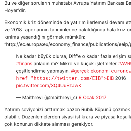
Bu ve diğer soruların muhatabı Avrupa Yatırım Bankası B
Hoyer'dir.
Ekonomik kriz döneminde de yatırım ilerlemesi devam et
ve 2018 raporlarının tahminlerine bakıldığında hala kriz ö
kırılma yaşandığını görmek mümkün:
“http://ec.europa:eu/economy_finance/publications/eeip/
Ne kadar büyük olursa, Diff'e o kadar fazla erişim s
#finans
anladın mı? Mikro ve küçük işletmeler
#AVRU
çeşitlendirme yapmayın!
#gerçek ekonomi
eurone
EIB
2016
href="https://twitter.com/EIB">
pic.twitter.com/XQ4UuEzJwK
— Maithreyi (@maithreyi_s)
9 Ocak 2017
Yatırım seviyenizi arttırmak bazen Rubik Küpünü çözmek
olabilir. Düzenlemelerden siyasi istikrara ve piyasa koşul
çok konunun dikkate alınması gerekiyor.