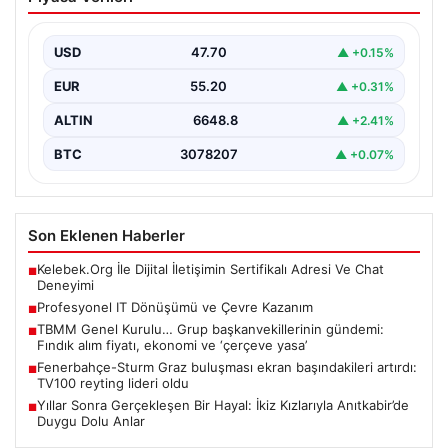
Kazanım
Günümüzde değişen dijitalleşme doğrultusunda
işletmeler donanım parklarını düzenli zamanda
USD
47.70
▲ +0.15%
güncellemektedir. Söz konusu yenileme süreçlerinde…
EUR
55.20
▲ +0.31%
ALTIN
6648.8
▲ +2.41%
BTC
3078207
▲ +0.07%
Son Eklenen Haberler
Kelebek.Org İle Dijital İletişimin Sertifikalı Adresi Ve Chat
■
Deneyimi
Profesyonel IT Dönüşümü ve Çevre Kazanım
■
TBMM Genel Kurulu… Grup başkanvekillerinin gündemi:
■
Fındık alım fiyatı, ekonomi ve ‘çerçeve yasa’
Fenerbahçe-Sturm Graz buluşması ekran başındakileri artırdı:
■
TV100 reyting lideri oldu
Yıllar Sonra Gerçekleşen Bir Hayal: İkiz Kızlarıyla Anıtkabir’de
■
Duygu Dolu Anlar