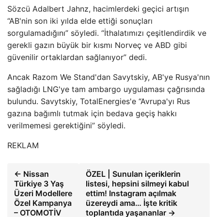
Sözcü Adalbert Jahnz, hacimlerdeki geçici artışın
“AB'nin son iki yılda elde ettiği sonuçları
sorgulamadığını” söyledi. “İthalatımızı çeşitlendirdik ve
gerekli gazın büyük bir kısmı Norveç ve ABD gibi
güvenilir ortaklardan sağlanıyor” dedi.
Ancak Razom We Stand'dan Savytskiy, AB'ye Rusya'nın
sağladığı LNG'ye tam ambargo uygulaması çağrısında
bulundu. Savytskiy, TotalEnergies'e “Avrupa'yı Rus
gazına bağımlı tutmak için bedava geçiş hakkı
verilmemesi gerektiğini” söyledi.
REKLAM
← Nissan
ÖZEL | Sunulan içeriklerin
Türkiye 3 Yaş
listesi, hepsini silmeyi kabul
Üzeri Modellere
ettim! Instagram açılmak
Özel Kampanya
üzereydi ama… İşte kritik
– OTOMOTİV
toplantıda yaşananlar →