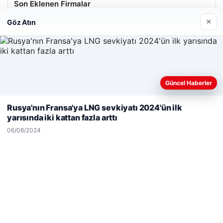
Son Eklenen Firmalar
×
Göz Atın
Güncel Haberler
Web sitemizi nasıl kullandığınızı daha iyi anlayabilmek,
deneyiminizi kişiselleştirmek ve geliştirmek amacıyla çerezler
Rusya'nın Fransa'ya LNG sevkiyatı 2024'ün ilk
kullanıyoruz.
Çerez Politikamız
yarısında iki kattan fazla arttı
Reddet
Kabul Et
06/08/2024
Hastaş Beton