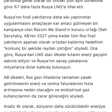
yarısında genel olarak bir önceki yılın aynı dönemine
göre %7 daha fazla Rusya LNG'si ithal etti.
Rusya'nın fosil yakıtlarına daha sıkı yaptırımlar
uygulanmasını amaçlayan kar amacı gütmeyen bir
kampanya olan Razom We Stand'ın kurucu ortağı Oleh
Savytskiy, AB'nin 2027 yılına kadar tüm Rus fosil
yakıtlarını aşamalı olarak ortadan kaldırma hedefinin
“korkunç bir şekilde raydan çıktığını” söyledi. Ona
göre, Rusya'dan LNG alan ülkeler kıtanın enerji geçişini
sabote ediyor ve Rusya'nın savaş çabalarına
milyarlarca dolar katkıda bulunuyor.
AB ülkeleri, Rus gazı ithalatına tamamen yasak
getirilmesinin enerji ve ısınma faturalarının hızla
artmasına neden olacağını ve endüstriyel gaz
kullanıcılarının da zarar göreceğini söyledi.
Analiz ilk olarak, dünyanın daha sürdürülebilir enerjiye