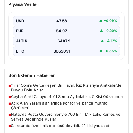
Piyasa Verileri
Aydınlatıldı: 5 Kişi Gözaltında
Adana’nın Ceyhan ilçesinde 2022 yılında işlenen ve
uzun süredir çözülemeyen silahlı cinayet olayı,
USD
47.58
▲ +0.09%
kapsamlı…
EUR
54.97
▲ +0.20%
ALTIN
6487.9
▲ +4.12%
BTC
3065051
▲ +0.85%
Son Eklenen Haberler
Yıllar Sonra Gerçekleşen Bir Hayal: İkiz Kızlarıyla Anıtkabir’de
■
Duygu Dolu Anlar
Ceyhan’daki Cinayet 4 Yıl Sonra Aydınlatıldı: 5 Kişi Gözaltında
■
Açık Alan Yaşam alanlarında Konfor ve bahçe mutfağı
■
Çözümleri
Hatay’da Posta Güvercinleriyle 700 Bin TL’lik Lüks Kümes ve
■
Servet Değerinde Kuşlar
Samsun’da özel halk otobüsü devrildi. 21 kişi yaralandı
■