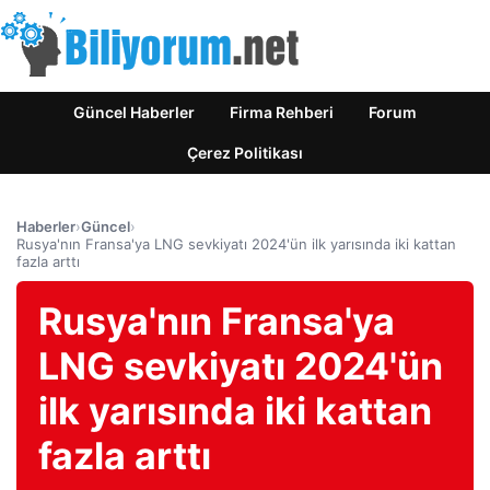
Güncel Haberler
Firma Rehberi
Forum
Çerez Politikası
Haberler
›
Güncel
›
Rusya'nın Fransa'ya LNG sevkiyatı 2024'ün ilk yarısında iki kattan
fazla arttı
Rusya'nın Fransa'ya
LNG sevkiyatı 2024'ün
ilk yarısında iki kattan
fazla arttı