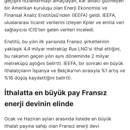
geçişini hızlandırmayı amaçlayan, kar amacı gütmeyen
bir Amerikan kuruluşu olan Enerji Ekonomisi ve
Finansal Analiz Enstitüsü'nden (IEEFA) geldi. IEEFA,
uluslararası ticaret verilerini izleyen Kpler ve emtia veri
sağlayıcısı ICIS'ten gelen verileri inceledi.
Enstitü, bu yılın ilk yarısında Fransız şirketlerinin
yaklaşık 4,4 milyar metreküp Rus LNG'si ithal ettiğini,
bu rakamın geçen yılın aynı döneminde 2 milyar
metreküpü aştığını belirtti. IEEFA, bir sonraki en büyük
ithalatçıların İspanya ve Belçika'nın sırasıyla %1 artış ve
%16 düşüş kaydettiğini belirtti.
İthalatta en büyük pay Fransız
enerji devinin elinde
Ocak ve Haziran ayları arasında listede en büyük
ithalat payına sahip olan Fransız enerji devi