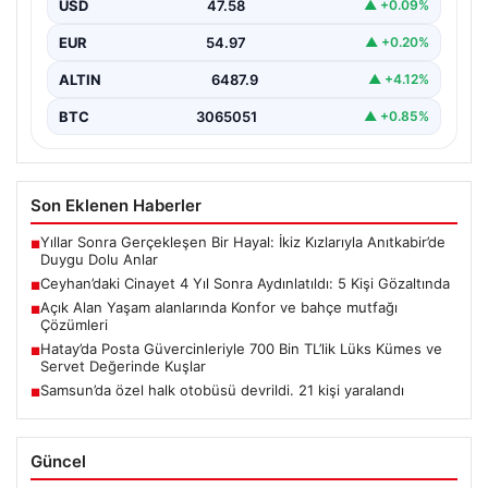
USD
47.58
▲ +0.09%
kapsamlı…
EUR
54.97
▲ +0.20%
ALTIN
6487.9
▲ +4.12%
BTC
3065051
▲ +0.85%
Son Eklenen Haberler
Yıllar Sonra Gerçekleşen Bir Hayal: İkiz Kızlarıyla Anıtkabir’de
■
Duygu Dolu Anlar
Ceyhan’daki Cinayet 4 Yıl Sonra Aydınlatıldı: 5 Kişi Gözaltında
■
Açık Alan Yaşam alanlarında Konfor ve bahçe mutfağı
■
Çözümleri
Hatay’da Posta Güvercinleriyle 700 Bin TL’lik Lüks Kümes ve
■
Servet Değerinde Kuşlar
Samsun’da özel halk otobüsü devrildi. 21 kişi yaralandı
■
Güncel