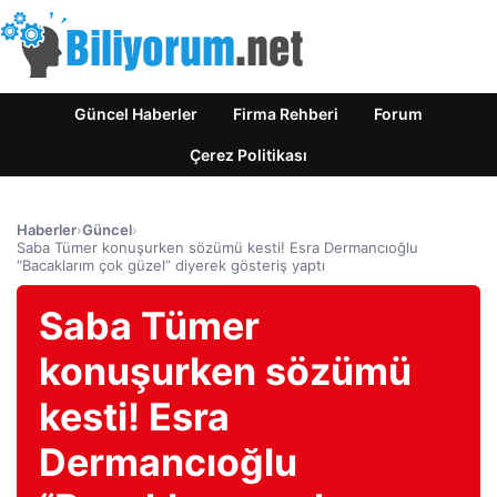
Güncel Haberler
Firma Rehberi
Forum
Çerez Politikası
Haberler
›
Güncel
›
Saba Tümer konuşurken sözümü kesti! Esra Dermancıoğlu
“Bacaklarım çok güzel” diyerek gösteriş yaptı
Saba Tümer
konuşurken sözümü
kesti! Esra
Dermancıoğlu