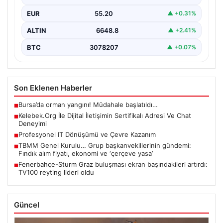
Güncel olarak…
EUR
55.20
▲ +0.31%
ALTIN
6648.8
▲ +2.41%
BTC
3078207
▲ +0.07%
Son Eklenen Haberler
Bursa’da orman yangını! Müdahale başlatıldı…
■
Kelebek.Org İle Dijital İletişimin Sertifikalı Adresi Ve Chat
■
Deneyimi
Profesyonel IT Dönüşümü ve Çevre Kazanım
■
TBMM Genel Kurulu… Grup başkanvekillerinin gündemi:
■
Fındık alım fiyatı, ekonomi ve ‘çerçeve yasa’
Fenerbahçe-Sturm Graz buluşması ekran başındakileri artırdı:
■
TV100 reyting lideri oldu
Güncel