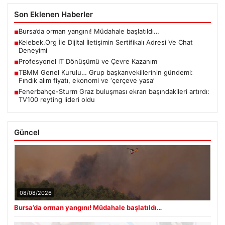
Son Eklenen Haberler
Bursa’da orman yangını! Müdahale başlatıldı…
■
Kelebek.Org İle Dijital İletişimin Sertifikalı Adresi Ve Chat
■
Deneyimi
Profesyonel IT Dönüşümü ve Çevre Kazanım
■
TBMM Genel Kurulu… Grup başkanvekillerinin gündemi:
■
Fındık alım fiyatı, ekonomi ve ‘çerçeve yasa’
Fenerbahçe-Sturm Graz buluşması ekran başındakileri artırdı:
■
TV100 reyting lideri oldu
Güncel
08/08/2026
Bursa’da orman yangını! Müdahale başlatıldı…