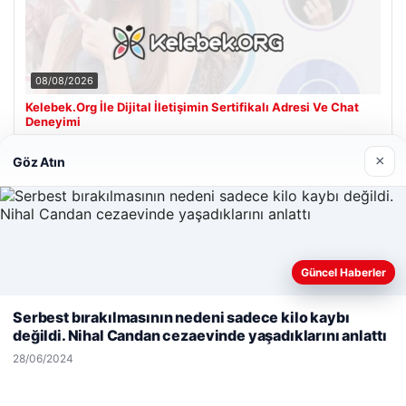
08/08/2026
Kelebek.Org İle Dijital İletişimin Sertifikalı Adresi Ve Chat
Deneyimi
×
Göz Atın
Son Eklenen Firmalar
Güncel Haberler
Web sitemizi nasıl kullandığınızı daha iyi anlayabilmek,
deneyiminizi kişiselleştirmek ve geliştirmek amacıyla çerezler
Serbest bırakılmasının nedeni sadece kilo kaybı
kullanıyoruz.
Çerez Politikamız
değildi. Nihal Candan cezaevinde yaşadıklarını anlattı
Reddet
Kabul Et
28/06/2024