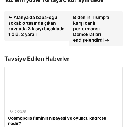
İkizlerin yüzleri ortaya çıktı! 'aynı dede'
← Alanya'da baba-oğul
Biden'ın Trump'a
sokak ortasında çıkan
karşı canlı
kavgada 3 kişiyi bıçakladı:
performansı
1 ölü, 2 yaralı
Demokratları
endişelendirdi →
Tavsiye Edilen Haberler
13/12/2025
Cosmopolis filminin hikayesi ve oyuncu kadrosu
nedir?