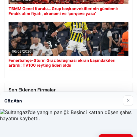
TBMM Genel Kurulu… Grup başkanvekillerinin gündemi:
Fındık alım fiyatı, ekonomi ve ‘çerçeve yasa’
06/08/2026
Fenerbahçe-Sturm Graz buluşması ekran başındakileri
artırdı: TV100 reyting lideri oldu
Son Eklenen Firmalar
×
Göz Atın