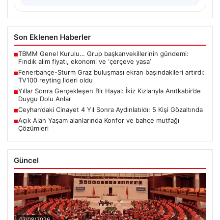
Son Eklenen Haberler
TBMM Genel Kurulu… Grup başkanvekillerinin gündemi:
■
Fındık alım fiyatı, ekonomi ve ‘çerçeve yasa’
Fenerbahçe-Sturm Graz buluşması ekran başındakileri artırdı:
■
TV100 reyting lideri oldu
Yıllar Sonra Gerçekleşen Bir Hayal: İkiz Kızlarıyla Anıtkabir’de
■
Duygu Dolu Anlar
Ceyhan’daki Cinayet 4 Yıl Sonra Aydınlatıldı: 5 Kişi Gözaltında
■
Açık Alan Yaşam alanlarında Konfor ve bahçe mutfağı
■
Çözümleri
Güncel
07/08/2026