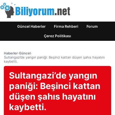
Güncel Haberler
Firma Rehberi
Forum
Çerez Politikası
Haberler
›
Güncel
›
Sultangazi’de yangın paniği: Beşinci kattan düşen şahıs hayatını
kaybetti.
Sultangazi’de yangın
paniği: Beşinci kattan
düşen şahıs hayatını
kaybetti.