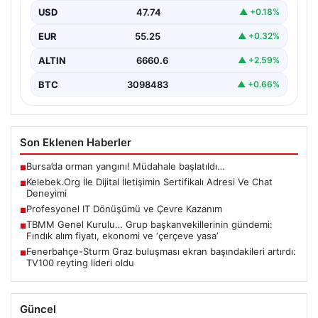
irtibat sağlaması ciddi bir hassasiyet barındırmaktadır.
USD
47.74
▲ +0.18%
Güncel olarak…
EUR
55.25
▲ +0.32%
ALTIN
6660.6
▲ +2.59%
BTC
3098483
▲ +0.66%
Son Eklenen Haberler
Bursa’da orman yangını! Müdahale başlatıldı…
■
Kelebek.Org İle Dijital İletişimin Sertifikalı Adresi Ve Chat
■
Deneyimi
Profesyonel IT Dönüşümü ve Çevre Kazanım
■
TBMM Genel Kurulu… Grup başkanvekillerinin gündemi:
■
Fındık alım fiyatı, ekonomi ve ‘çerçeve yasa’
Fenerbahçe-Sturm Graz buluşması ekran başındakileri artırdı:
■
TV100 reyting lideri oldu
Güncel