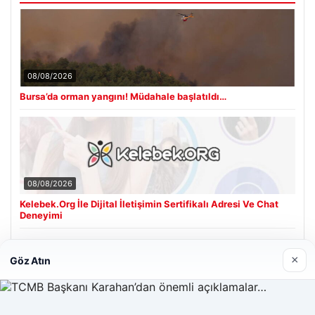
08/08/2026
Bursa’da orman yangını! Müdahale başlatıldı…
08/08/2026
Kelebek.Org İle Dijital İletişimin Sertifikalı Adresi Ve Chat
Deneyimi
×
Göz Atın
Son Eklenen Firmalar