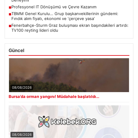
Profesyonel IT Dönüşümü ve Çevre Kazanım
■
TBMM Genel Kurulu… Grup başkanvekillerinin gündemi:
■
Fındık alım fiyatı, ekonomi ve ‘çerçeve yasa’
Fenerbahçe-Sturm Graz buluşması ekran başındakileri artırdı:
■
TV100 reyting lideri oldu
Güncel
08/08/2026
Bursa’da orman yangını! Müdahale başlatıldı…
08/08/2026