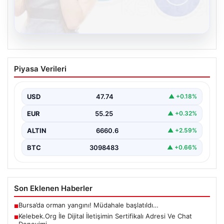
08.08.2026
Kelebek.Org İle Dijital İletişimin
Piyasa Verileri
Sertifikalı Adresi Ve Chat Deneyimi
İnternet dünyasında kullanıcıların güvenli bir şekilde
irtibat sağlaması ciddi bir hassasiyet barındırmaktadır.
USD
47.74
▲ +0.18%
Güncel olarak…
EUR
55.25
▲ +0.32%
ALTIN
6660.6
▲ +2.59%
BTC
3098483
▲ +0.66%
Son Eklenen Haberler
Bursa’da orman yangını! Müdahale başlatıldı…
■
Kelebek.Org İle Dijital İletişimin Sertifikalı Adresi Ve Chat
■
Deneyimi