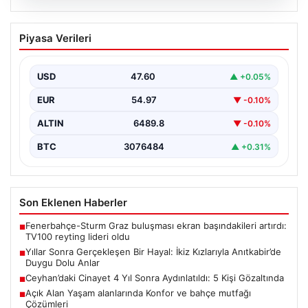
05.08.2026
Yıllar Sonra Gerçekleşen Bir Hayal: İkiz
Piyasa Verileri
Kızlarıyla Anıtkabir’de Duygu Dolu Anlar
Adıyaman’da yaşayan Abuzer (71) ve Zeynep Yıldırım
(59) çifti, uzun yıllar çocuk sahibi olma…
USD
47.60
▲ +0.05%
EUR
54.97
▼ -0.10%
ALTIN
6489.8
▼ -0.10%
BTC
3076484
▲ +0.31%
Son Eklenen Haberler
Fenerbahçe-Sturm Graz buluşması ekran başındakileri artırdı:
■
TV100 reyting lideri oldu
Yıllar Sonra Gerçekleşen Bir Hayal: İkiz Kızlarıyla Anıtkabir’de
■
Duygu Dolu Anlar
Ceyhan’daki Cinayet 4 Yıl Sonra Aydınlatıldı: 5 Kişi Gözaltında
■
Açık Alan Yaşam alanlarında Konfor ve bahçe mutfağı
■
Çözümleri