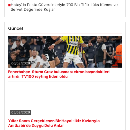
Hatay’da Posta Güvercinleriyle 700 Bin TL’lik Lüks Kümes ve
■
Servet Değerinde Kuşlar
Güncel
06/08/2026
Fenerbahçe-Sturm Graz buluşması ekran başındakileri
artırdı: TV100 reyting lideri oldu
05/08/2026
Yıllar Sonra Gerçekleşen Bir Hayal: İkiz Kızlarıyla
Anıtkabir’de Duygu Dolu Anlar