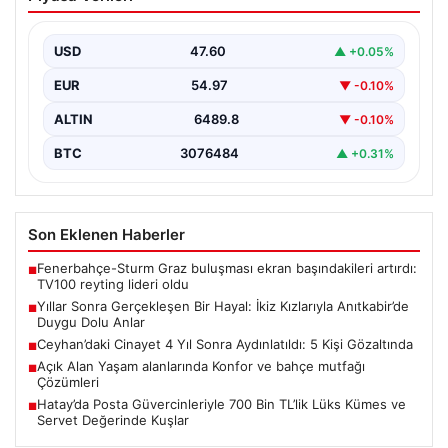
Kızlarıyla Anıtkabir’de Duygu Dolu Anlar
Adıyaman’da yaşayan Abuzer (71) ve Zeynep Yıldırım
(59) çifti, uzun yıllar çocuk sahibi olma…
USD
47.60
▲ +0.05%
EUR
54.97
▼ -0.10%
ALTIN
6489.8
▼ -0.10%
BTC
3076484
▲ +0.31%
Son Eklenen Haberler
Fenerbahçe-Sturm Graz buluşması ekran başındakileri artırdı:
■
TV100 reyting lideri oldu
Yıllar Sonra Gerçekleşen Bir Hayal: İkiz Kızlarıyla Anıtkabir’de
■
Duygu Dolu Anlar
Ceyhan’daki Cinayet 4 Yıl Sonra Aydınlatıldı: 5 Kişi Gözaltında
■
Açık Alan Yaşam alanlarında Konfor ve bahçe mutfağı
■
Çözümleri
Hatay’da Posta Güvercinleriyle 700 Bin TL’lik Lüks Kümes ve
■
Servet Değerinde Kuşlar