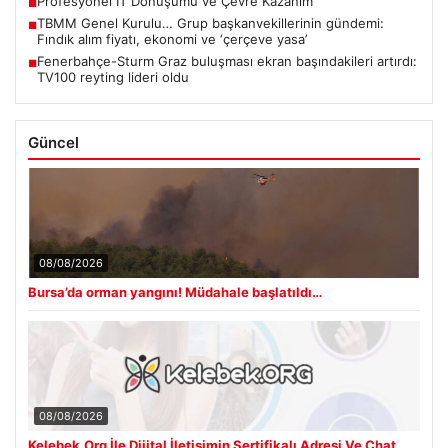
Profesyonel IT Dönüşümü ve Çevre Kazanım
■
TBMM Genel Kurulu… Grup başkanvekillerinin gündemi:
■
Fındık alım fiyatı, ekonomi ve ‘çerçeve yasa’
Fenerbahçe-Sturm Graz buluşması ekran başındakileri artırdı:
■
TV100 reyting lideri oldu
Güncel
08/08/2026
Bursa’da orman yangını! Müdahale başlatıldı…
08/08/2026
Kelebek.Org İle Dijital İletişimin Sertifikalı Adresi Ve Chat