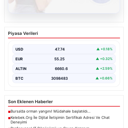
08.08.2026
Kelebek.Org İle Dijital İletişimin
Piyasa Verileri
Sertifikalı Adresi Ve Chat Deneyimi
İnternet dünyasında kullanıcıların güvenli bir şekilde
irtibat sağlaması ciddi bir hassasiyet barındırmaktadır.
USD
47.74
▲ +0.18%
Güncel olarak…
EUR
55.25
▲ +0.32%
ALTIN
6660.6
▲ +2.59%
BTC
3098483
▲ +0.66%
Son Eklenen Haberler
Bursa’da orman yangını! Müdahale başlatıldı…
■
Kelebek.Org İle Dijital İletişimin Sertifikalı Adresi Ve Chat
■
Deneyimi