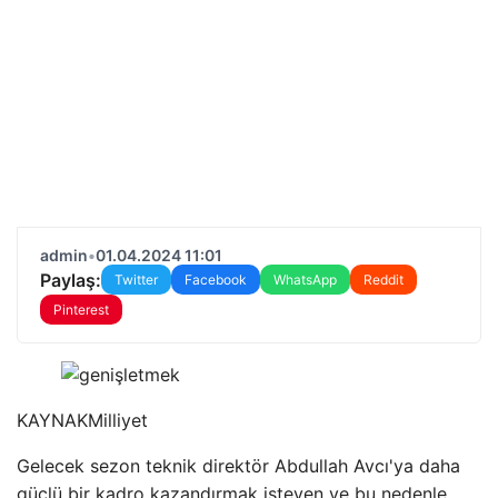
admin
•
01.04.2024 11:01
Paylaş:
Twitter
Facebook
WhatsApp
Reddit
Pinterest
KAYNAK
Milliyet
Gelecek sezon teknik direktör Abdullah Avcı'ya daha
güçlü bir kadro kazandırmak isteyen ve bu nedenle