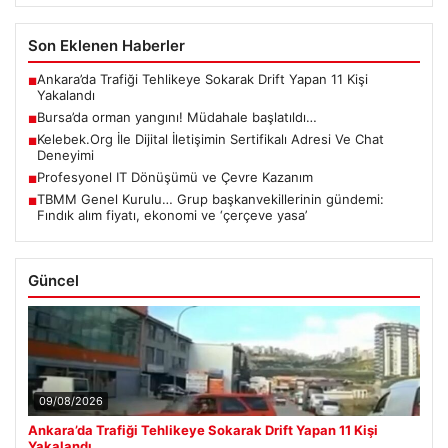
Son Eklenen Haberler
Ankara’da Trafiği Tehlikeye Sokarak Drift Yapan 11 Kişi
■
Yakalandı
Bursa’da orman yangını! Müdahale başlatıldı…
■
Kelebek.Org İle Dijital İletişimin Sertifikalı Adresi Ve Chat
■
Deneyimi
Profesyonel IT Dönüşümü ve Çevre Kazanım
■
TBMM Genel Kurulu… Grup başkanvekillerinin gündemi:
■
Fındık alım fiyatı, ekonomi ve ‘çerçeve yasa’
Güncel
09/08/2026
Ankara’da Trafiği Tehlikeye Sokarak Drift Yapan 11 Kişi
Yakalandı