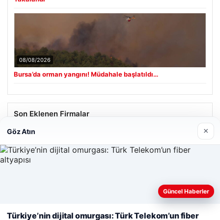
08/08/2026
Bursa’da orman yangını! Müdahale başlatıldı…
Son Eklenen Firmalar
×
Göz Atın
Güncel Haberler
Web sitemizi nasıl kullandığınızı daha iyi anlayabilmek,
deneyiminizi kişiselleştirmek ve geliştirmek amacıyla çerezler
Türkiye’nin dijital omurgası: Türk Telekom’un fiber
kullanıyoruz.
Çerez Politikamız