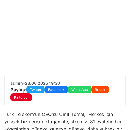
admin
•
23.06.2025 19:30
Paylaş:
Twitter
Facebook
WhatsApp
Reddit
Pinterest
Türk Telekom'un CEO'su Umit Temal, “Herkes için
yüksek hızlı erişim sloganı ile, ülkemizi 81 eyaletin her
köşesinden, güneye, güneye, güneye, daha yüksek bir