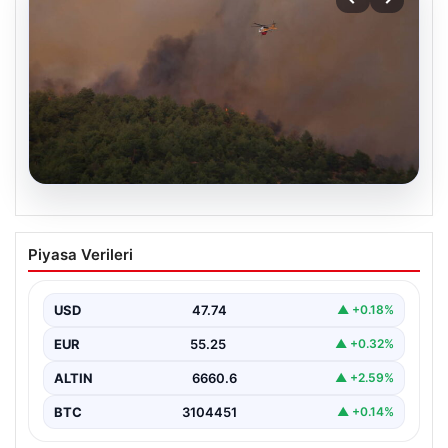
08.08.2026
Bursa’da orman yangını! Müdahale
Piyasa Verileri
başlatıldı…
USD
47.74
▲ +0.18%
EUR
55.25
▲ +0.32%
ALTIN
6660.6
▲ +2.59%
BTC
3104451
▲ +0.14%