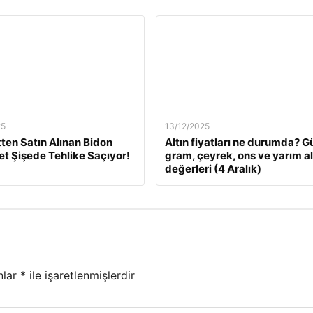
25
13/12/2025
tten Satın Alınan Bidon
Altın fiyatları ne durumda? G
Pet Şişede Tehlike Saçıyor!
gram, çeyrek, ons ve yarım al
değerleri (4 Aralık)
nlar
*
ile işaretlenmişlerdir