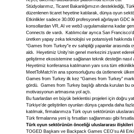
Stüdyolarımız, Ticaret Bakanlığımızın desteklediği, Türk
düzenlenen ticaret heyetine katılarak, dünya oyun sektör
Etkinlikler sadece 30.000 profesyoneli ağırlayan GDC ile
konsollardan VR, AI ve web3 uygulamalarına kadar geni
Connects de vardı.  Katılımcılar ayrıca San Francisco'd
üretken yapay zeka teknolojisi ve potansiyeli hakkında 
“Games from Turkey”e ev sahipliği yapanlar arasında oy
aldı.  Heyetimiz Unity'nin genel merkezini ziyaret ederek
geliştirme ekosistemine sağlanan teknik desteğin nasıl ar
Heyetimiz konferansa katılmanın yanı sıra tüm etkinlik
MeetToMatch'in ana sponsorluğunu da üstlenerek ülkemiz
Games from Turkey ilk kez “Games from Turkey” markasıy
gördü.  Games from Turkey başlığı altında kurulan bu o
motivasyonun artmasına yol açtı.
Bu fuarlardan en büyük beklentisi projeleri için doğru yat
Türkiye'de geliştirilen oyunları dünya çapında daha fa
katılmak, firmalarımıza Türk oyun sektörünün uluslarara
Türk firmalarına yeni iş fırsatları sağlanması gibi fırsatla
Türk oyun sektörünün önceliği uluslararası ilişkiler
TOGED Başkanı ve Backpack Games CEO'su Ali Erkin, he