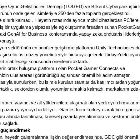
iye Oyun Geliştiricileri Derneği (TOGED) ve Bilkent Cyberpark işbirliğ
ünün önde gelen isimleriyle 250'den fazla toplantı gerçekleştirdi.
 sınırlı kalmadı.  Heyetin rotasında ayrıca mobil cihazlardan PC'lere, 
ş bir uygulama yelpazesiyle ağ oluşturma fırsatları sunan PocketGa
aki GenAI for Business konferansında yapay zeka endüstrisi liderleriy
konuştu. 
un sektörünün en popüler geliştirme platformu Unity Technologies de
 şirketin üst düzey yöneticileriyle bir araya gelerek Türkiye'deki oyun 
tırılabileceği konusunda önerilerini aktardı.
lerin ortak buluşma platformu olan Pocket Gamer Connects ve 
in uluslararası görünürlüğü açısından önemli bir adım atmıştır.
la sunulurken, bu isimle kurulan stantlar da katılımcılardan yoğun i
rtaklık, sektörden olumlu yorumlar almakla kalmadı, markalarımızda 
ırımcı, yayıncı ve alt yüklenicilere ulaşmak olan yerli oyun firmalarımı
zla pazara yaymayı hedefliyor.  Games from Turkey olarak bu organiza
sı alanda tanıtılması, küresel pazarda yer alınması ve sektörün önde
r sağladı.
i güçlendirmek
yetin çalışmalarına ilişkin değerlendirmesinde, GDC gibi önemli 