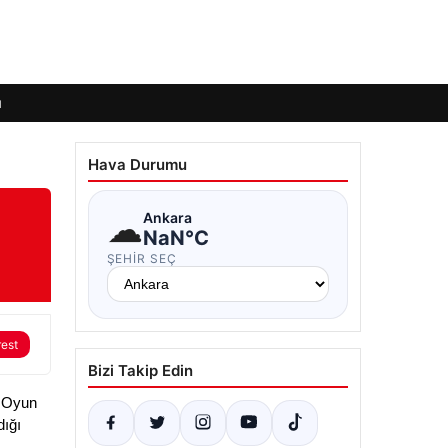
ı
Hava Durumu
☁
Ankara
NaN°C
ŞEHIR SEÇ
rest
Bizi Takip Edin
 Oyun 
ığı 