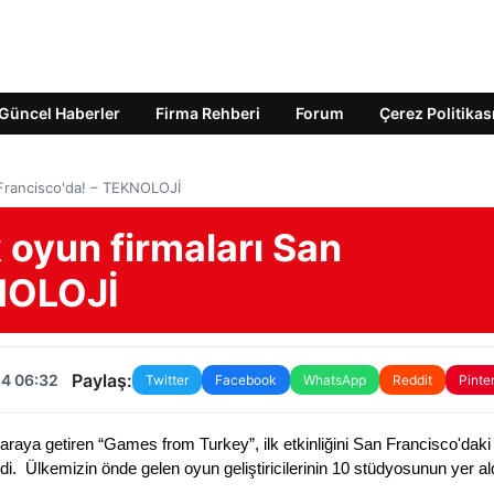
Güncel Haberler
Firma Rehberi
Forum
Çerez Politikas
 Francisco'da! – TEKNOLOJİ
 oyun firmaları San
KNOLOJİ
Paylaş:
24 06:32
Twitter
Facebook
WhatsApp
Reddit
Pinte
r araya getiren “Games from Turkey”, ilk etkinliğini San Francisco'daki
di.  Ülkemizin önde gelen oyun geliştiricilerinin 10 stüdyosunun yer ald