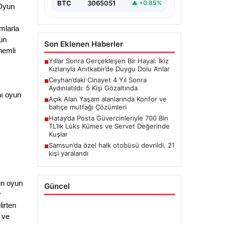
BTC
3065051
▲ +0.85%
Oyun 
larla 
n 
Son Eklenen Haberler
emli 
Yıllar Sonra Gerçekleşen Bir Hayal: İkiz
■
Kızlarıyla Anıtkabir’de Duygu Dolu Anlar
Ceyhan’daki Cinayet 4 Yıl Sonra
■
Aydınlatıldı: 5 Kişi Gözaltında
ı oyun 
Açık Alan Yaşam alanlarında Konfor ve
■
bahçe mutfağı Çözümleri
Hatay’da Posta Güvercinleriyle 700 Bin
■
TL’lik Lüks Kümes ve Servet Değerinde
Kuşlar
Samsun’da özel halk otobüsü devrildi. 21
■
kişi yaralandı
n oyun 
Güncel
 
irten 
ve 