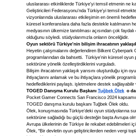
uluslararası etkinliklerde Türkiye'yi temsil etmenin ne
Geliştiricileri Federasyonu'nda Türkiye'yi temsil etmekt
vizyonlarında uluslararası etkileşimin en önemli hedefle
küresel konferanslara daha fazla destekle katılmanın h
medyasının ülkemize tanıtılması açısından çok faydalı ol
olduğunu söyledi. stüdyolarımızla onların önceliğidir. 
Oyun sektörü Türkiye'nin bilişim ihracatının yaklaşık
Heyetin çalışmalarını değerlendiren Bilkent Cyberpark G
programlarından da bahsetti.  Türkiye'nin küresel oyun p
sektörüne yönelik özelleştirdiklerini vurguladı. 
Bilişim ihracatının yaklaşık yarısını oluşturduğu için o
ihtiyaçlarını anlamak ve bu ihtiyaçlara yönelik programlar
hedeflediklerini paylaştı. işletmelere destek sağlayabilir 
TOGED Danışma Kurulu Başkanı 
Tuğbek Ölek
  o d
Pocket Gamer Connects San Francisco 2024 kapsamında
TOGED danışma kurulu başkanı Tuğbek Ölek oldu. 
Ölek, konuşmasında Türkiye'deki oyun stüdyolarına sunu
sektörüne sağladığı bu güçlü desteğin başta Avrupa olm
Avrupa ülkelerinin de Türkiye ile rekabet edebilmeleri iç
Ölek, “Bir devletin oyun geliştiricilerden neden vergi t