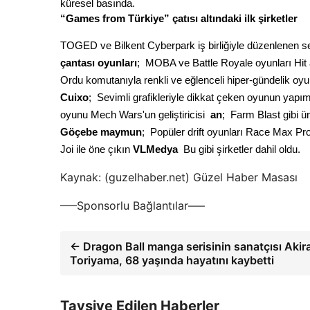
küresel basında. 
“Games from Türkiye” çatısı altındaki ilk şirketler
TOGED ve Bilkent Cyberpark iş birliğiyle düzenlenen sekt
çantası oyunları
;  MOBA ve Battle Royale oyunları Hi
Ordu komutanıyla renkli ve eğlenceli hiper-gündelik oyu
Cuixo
;  Sevimli grafikleriyle dikkat çeken oyunun yapım
oyunu Mech Wars'un geliştiricisi 
an
;  Farm Blast gibi ü
Göçebe maymun
;  Popüler drift oyunları Race Max Pro 
Joi ile öne çıkın 
VLMedya
  Bu gibi şirketler dahil oldu.
Kaynak: (guzelhaber.net) Güzel Haber Masası
—–Sponsorlu Bağlantılar—–
← Dragon Ball manga serisinin sanatçısı Akir
Toriyama, 68 yaşında hayatını kaybetti
Tavsiye Edilen Haberler