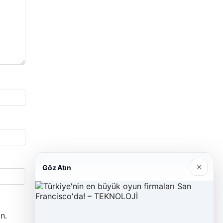
×
Göz Atın
n.