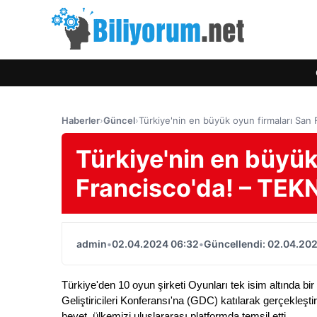
Haberler
›
Güncel
›
Türkiye'nin en büyük oyun firmaları San
Türkiye'nin en büyük
Francisco'da! – TE
admin
•
02.04.2024 06:32
•
Güncellendi: 02.04.20
Türkiye'den 10 oyun şirketi 
Oyunları tek isim altında bi
Geliştiricileri Konferansı'na (GDC) katılarak gerçekleştir
heyet, ülkemizi uluslararası platformda temsil etti. 