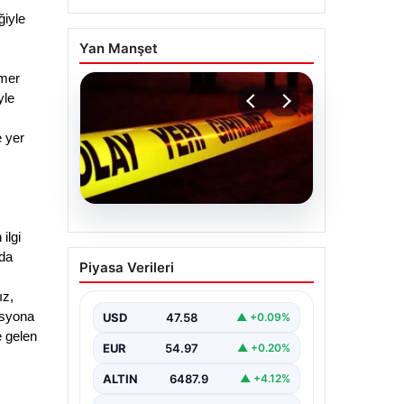
iyle 
Yan Manşet
mer 
le 
 yer 
04.08.2026
lgi 
Ceyhan’daki Cinayet 4
da 
Piyasa Verileri
Yıl Sonra Aydınlatıldı: 5
Kişi Gözaltında
z, 
syona 
USD
47.58
▲ +0.09%
Adana’nın Ceyhan ilçesinde 2022
yılında işlenen ve uzun süredir
 gelen 
EUR
54.97
▲ +0.20%
çözülemeyen silahlı cinayet olayı,
kapsamlı…
ALTIN
6487.9
▲ +4.12%