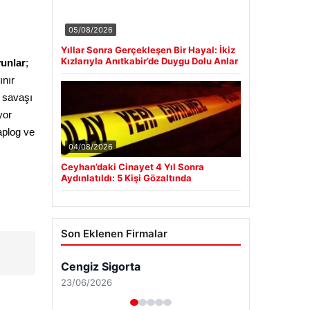
05/08/2026
Yıllar Sonra Gerçekleşen Bir Hayal: İkiz
Kızlarıyla Anıtkabir’de Duygu Dolu Anlar
yunlar
;  
;  Triple Star eşleştirme ve bulmaca oyunlarıyla tanınır 
 savaşı 
;  Gergin VR oyun tünelleriyle öne çıkıyor 
plog ve 
04/08/2026
Ceyhan’daki Cinayet 4 Yıl Sonra
Aydınlatıldı: 5 Kişi Gözaltında
Son Eklenen Firmalar
Cengiz Sigorta
23/06/2026