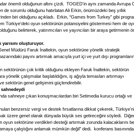
 kadar önemli olduğunun altını çizdi.  TOGED'in aynı zamanda Avrupa 
en de sorumlu olduğunu hatırlatan Ali Erkin, önümüzdeki beş yıllık 
rinden biri olduğunu açıkladı.  Erkin, “Games from Turkey” gibi program
em Türkiye'deki oyun sektörünün potansiyelini göstermesi hem de oyu
duğunu belirterek, yatırımcıları ve yayıncıları bir araya getirmenin ön
 yarısını oluşturuyor.
enel Müdürü Faruk İnaltekin, oyun sektörüne yönelik stratejik 
azarındaki payını artırmak amacıyla yurt içi ve yurt dışı programların
yun sektörünün çok kritik olduğunu ekleyen Faruk İnaltekin, sektörün 
a yönelik çalışmalar başlatıldığını, iş ağıyla temasları artırmayı 
ve sektörün genel gelişimini güçlendirebilir.
a sahnedeydi
 sahneye çıkan konuşmacılardan biri Setimedia kurucu ortağı ve 
lan benzersiz vergi ve destek fırsatlarına dikkat çekerek, Türkiye'ni
ak üzere genel olarak dünyada büyük ses getireceğini söyledi.  Diğer
in oyun sektörüne verdikleri desteği artırmak zorunda kalacaklarını bel
oplamaya çalıştığını anlamak mümkün değil” dedi.  konferans basınında 