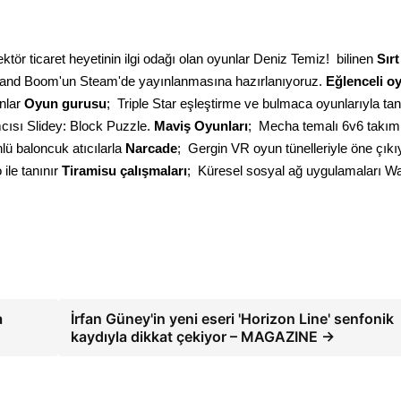
ör ticaret heyetinin ilgi odağı olan oyunlar Deniz Temiz!  bilinen 
Sırt 
t and Boom'un Steam'de yayınlanmasına hazırlanıyoruz. 
Eğlenceli o
nlar 
Oyun gurusu
cısı Slidey: Block Puzzle. 
Maviş Oyunları
;  Mecha temalı 6v6 takım
nlü baloncuk atıcılarla 
Narcade
ile tanınır 
Tiramisu çalışmaları
;  Küresel sosyal ağ uygulamaları Wa
a
İrfan Güney'in yeni eseri 'Horizon Line' senfonik
kaydıyla dikkat çekiyor – MAGAZINE →