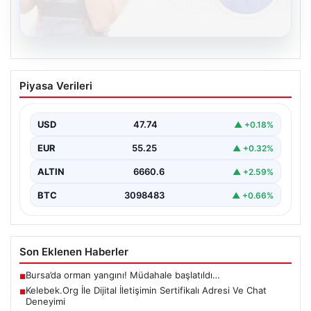
08.08.2026
Kelebek.Org İle Dijital İletişimin
Piyasa Verileri
Sertifikalı Adresi Ve Chat Deneyimi
İnternet dünyasında kullanıcıların güvenli bir şekilde
irtibat sağlaması ciddi bir hassasiyet barındırmaktadır.
USD
47.74
▲ +0.18%
Güncel olarak…
EUR
55.25
▲ +0.32%
ALTIN
6660.6
▲ +2.59%
BTC
3098483
▲ +0.66%
Son Eklenen Haberler
Bursa’da orman yangını! Müdahale başlatıldı…
■
Kelebek.Org İle Dijital İletişimin Sertifikalı Adresi Ve Chat
■
Deneyimi