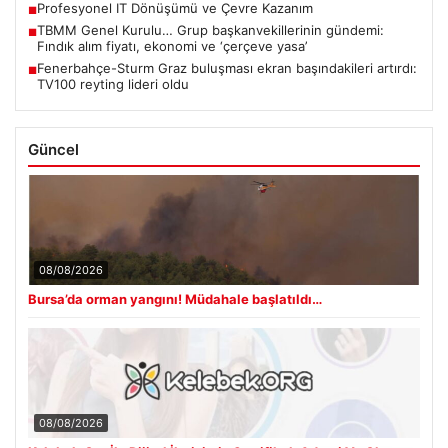
Profesyonel IT Dönüşümü ve Çevre Kazanım
■
TBMM Genel Kurulu… Grup başkanvekillerinin gündemi:
■
Fındık alım fiyatı, ekonomi ve ‘çerçeve yasa’
Fenerbahçe-Sturm Graz buluşması ekran başındakileri artırdı:
■
TV100 reyting lideri oldu
Güncel
08/08/2026
Bursa’da orman yangını! Müdahale başlatıldı…
08/08/2026