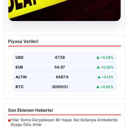
04.08.2026
Ceyhan’daki Cinayet 4 Yıl Sonra
Piyasa Verileri
Aydınlatıldı: 5 Kişi Gözaltında
Adana’nın Ceyhan ilçesinde 2022 yılında işlenen ve
uzun süredir çözülemeyen silahlı cinayet olayı,
USD
47.58
▲ +0.09%
kapsamlı…
EUR
54.97
▲ +0.20%
ALTIN
6487.9
▲ +4.12%
BTC
3065051
▲ +0.85%
Son Eklenen Haberler
Yıllar Sonra Gerçekleşen Bir Hayal: İkiz Kızlarıyla Anıtkabir’de
■
Duygu Dolu Anlar