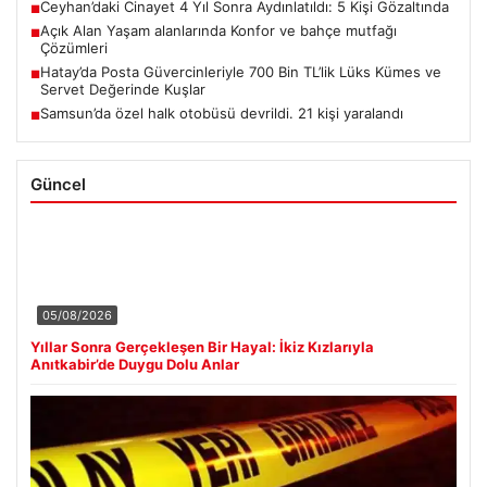
Ceyhan’daki Cinayet 4 Yıl Sonra Aydınlatıldı: 5 Kişi Gözaltında
■
Açık Alan Yaşam alanlarında Konfor ve bahçe mutfağı
■
Çözümleri
Hatay’da Posta Güvercinleriyle 700 Bin TL’lik Lüks Kümes ve
■
Servet Değerinde Kuşlar
Samsun’da özel halk otobüsü devrildi. 21 kişi yaralandı
■
Güncel
05/08/2026
Yıllar Sonra Gerçekleşen Bir Hayal: İkiz Kızlarıyla
Anıtkabir’de Duygu Dolu Anlar