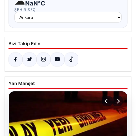
☁
NaN°C
ŞEHIR SEÇ
Bizi Takip Edin
Yan Manşet