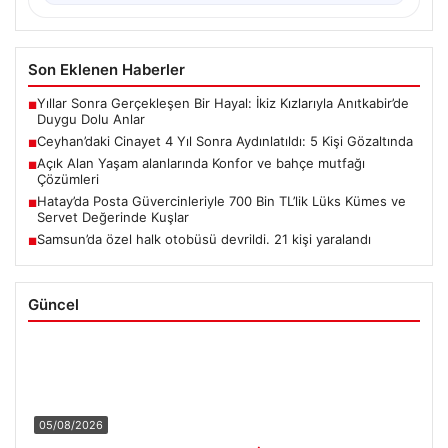
Son Eklenen Haberler
Yıllar Sonra Gerçekleşen Bir Hayal: İkiz Kızlarıyla Anıtkabir’de
■
Duygu Dolu Anlar
Ceyhan’daki Cinayet 4 Yıl Sonra Aydınlatıldı: 5 Kişi Gözaltında
■
Açık Alan Yaşam alanlarında Konfor ve bahçe mutfağı
■
Çözümleri
Hatay’da Posta Güvercinleriyle 700 Bin TL’lik Lüks Kümes ve
■
Servet Değerinde Kuşlar
Samsun’da özel halk otobüsü devrildi. 21 kişi yaralandı
■
Güncel
05/08/2026