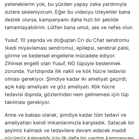
yeteneklerim yok, bu yüzden yapay zeka yardımıyla
sizlere sesleniyorum. Eğer bu videoyu izleyenler bana
destek olursa, kampanyamı daha hızlı bir şekilde
tamamlayabilirim. Lütfen bana umut, ses ve nefes olun.
Yusuf, 10 yaşında ve doğuştan Cri du Chat sendromu
(kedi miyavlaması sendromu), epilepsi, serebral palsi,
görme ve bedensel engellerle mücadele ediyor.
Zihinsel engelli olan Yusuf, NG tüpüyle beslenmek
zorunda. Yurtdışında ilik nakli ve kök hücre tedavisi
olması gerekiyor. Şimdiye kadar iki ameliyat geçirdi;
açık kalp ameliyatı ve göz ameliyatı. Kök hücre
tedavisi dışında, gözlerinden nem gelmemesi için tüp
takılması gerekiyor.
Anne ve babası olarak, şimdiye kadar tüm tedavi ve
ameliyatları kendi imkanlarımızla karşıladık. Satacak bir
şeyimiz kalmadı ve tedavilere devam edecek maddi
gücümüz kalmadığı için ilk defa bir yardım kampanyası