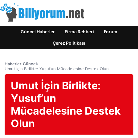
Güncel Haberler
Firma Rehberi
Forum
Çerez Politikası
Haberler
›
Güncel
›
Umut İçin Birlikte: Yusuf’un Mücadelesine Destek Olun
Umut İçin Birlikte:
Yusuf’un
Mücadelesine Destek
Olun