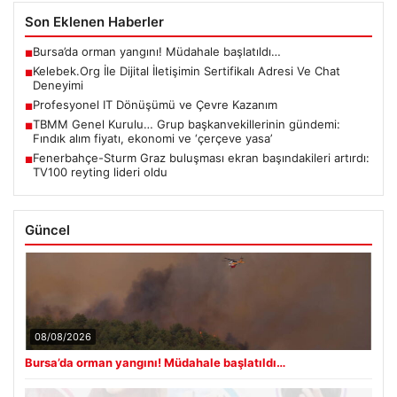
Son Eklenen Haberler
Bursa’da orman yangını! Müdahale başlatıldı…
■
Kelebek.Org İle Dijital İletişimin Sertifikalı Adresi Ve Chat
■
Deneyimi
Profesyonel IT Dönüşümü ve Çevre Kazanım
■
TBMM Genel Kurulu… Grup başkanvekillerinin gündemi:
■
Fındık alım fiyatı, ekonomi ve ‘çerçeve yasa’
Fenerbahçe-Sturm Graz buluşması ekran başındakileri artırdı:
■
TV100 reyting lideri oldu
Güncel
08/08/2026
Bursa’da orman yangını! Müdahale başlatıldı…