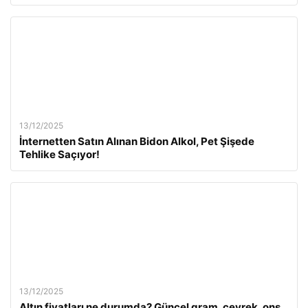
13/12/2025
İnternetten Satın Alınan Bidon Alkol, Pet Şişede
Tehlike Saçıyor!
13/12/2025
Altın fiyatları ne durumda? Güncel gram, çeyrek, ons