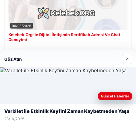
08/08/2026
Kelebek.Org İle Dijital İletişimin Sertifikalı Adresi Ve Chat
Deneyimi
×
Göz Atın
Son Eklenen Firmalar
Web sitemizi nasıl kullandığınızı daha iyi anlayabilmek,
Güncel Haberler
deneyiminizi kişiselleştirmek ve geliştirmek amacıyla çerezler
kullanıyoruz.
Çerez Politikamız
Varbilet ile Etkinlik Keyfini Zaman Kaybetmeden Yaşa
Reddet
Kabul Et
23/10/2025